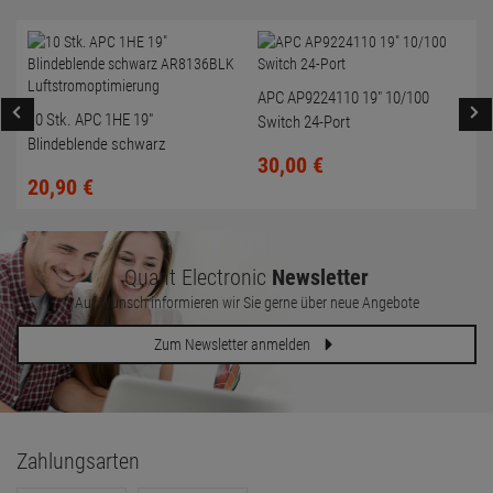
APC AP9224110 19" 10/100
10 Stk. APC 1HE 19"
Switch 24-Port
Blindeblende schwarz
30,
00
€
AR8136BLK
20,
90
€
Luftstromoptimierung
Quant Electronic
Newsletter
Auf Wunsch informieren wir Sie gerne über neue Angebote
Zum Newsletter anmelden
Zahlungsarten