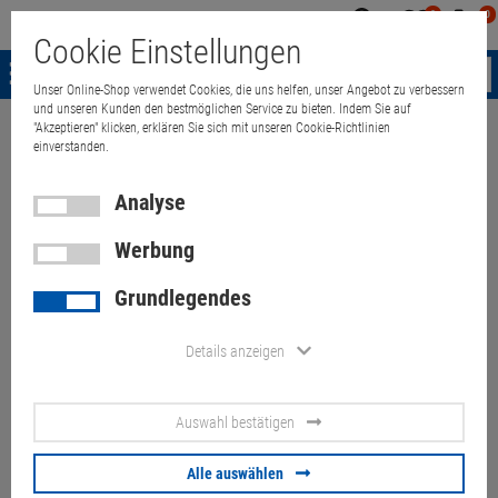
0
0
Mein
Merkzettel
Warenk
Cookie Einstellungen
Konto
aufklappen
aufkla
Menü
Unser Online-Shop verwendet Cookies, die uns helfen, unser Angebot zu verbessern
und unseren Kunden den bestmöglichen Service zu bieten. Indem Sie auf
"Akzeptieren" klicken, erklären Sie sich mit unseren Cookie-Richtlinien
Weiter einkaufen
Quant Electronic
Server & Workstation
Zubehör
einverstanden.
Analyse
APC AR203A Serverschrank
Werbung
44HE NetShelter Four-Post
Grundlegendes
Rack
Details anzeigen
Artikel-Nummer:
10070511
Auswahl bestätigen
150,
00
€
Versand ab
95,
00
€
inkl. MwSt.
Alle auswählen