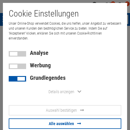
0
0
Mein
Merkzettel
Warenk
Cookie Einstellungen
Konto
aufklappen
aufkla
Menü
Unser Online-Shop verwendet Cookies, die uns helfen, unser Angebot zu verbessern
und unseren Kunden den bestmöglichen Service zu bieten. Indem Sie auf
"Akzeptieren" klicken, erklären Sie sich mit unseren Cookie-Richtlinien
Weiter einkaufen
Quant Electronic
Inside 19" Gehäuse 4HE 6x 5,25" 
einverstanden.
Analyse
Werbung
Inside 19" Gehäuse 4HE 6x
Grundlegendes
5,25" 710mm Tief 5x Lüfter
schwarz Kratzer
Details anzeigen
Artikel-Nummer:
10071904
Auswahl bestätigen
80,
00
€
Alle auswählen
Versand ab
9,
00
€
inkl. MwSt.