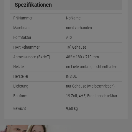
Spezifikationen
PNNummer
NoName
Mainboard
nicht vorhanden
Formfaktor
ATX
HArtikelnummer
19" Gehäuse
Abmessungen (BxHxT)
482 x 180 x 710 mm
Netzteil
im Lieferumfang nicht enthalten
Hersteller
INSIDE
Lieferung
nur Gehäuse (wie beschrieben)
Bauform
19 Zoll, 4HE, Front abschließbar
Gewicht
9,60 kg