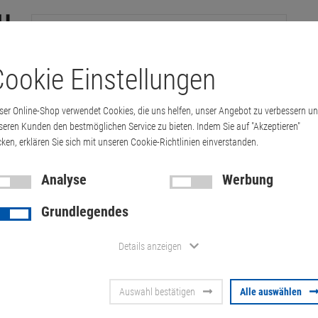
ookie Einstellungen
tation
Drucker & Kopierer
Kabel
Multimedia & HDTV
Handy & 
ser Online-Shop verwendet Cookies, die uns helfen, unser Angebot zu verbessern u
ation
seren Kunden den bestmöglichen Service zu bieten. Indem Sie auf "Akzeptieren"
cken, erklären Sie sich mit unseren Cookie-Richtlinien einverstanden.
kstation
Analyse
Werbung
Grundlegendes
Preis absteigend
Details anzeigen
Fujitsu Celsius M770 Xeon W-2123 3,6GHz 32G
NVME Quadro P1000
Auswahl bestätigen
Alle auswählen
Zustand