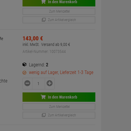
In den Warenkorb
Zum Merkzettel
Zum Artikelvergleich
143,
00
€
Me
inkl. MwSt.
Versand ab
9,
00
€
Artikel-Nummer: 10073544
Lagernd:
2
wenig auf Lager, Lieferzeit 1-3 Tage
chte
In den Warenkorb
Zum Merkzettel
Zum Artikelvergleich