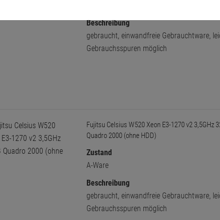
A-Ware
Beschreibung
gebraucht, einwandfreie Gebrauchtware, lei
Gebrauchsspuren möglich
Fujitsu Celsius W520 Xeon E3-1270 v2 3,5GHz 
Quadro 2000 (ohne HDD)
Zustand
A-Ware
Beschreibung
gebraucht, einwandfreie Gebrauchtware, lei
Gebrauchsspuren möglich