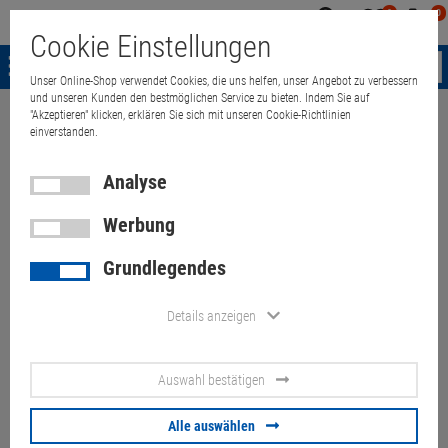
0
0
Mein
Merkzettel
Warenk
Cookie Einstellungen
Konto
aufklappen
aufkla
Menü
Unser Online-Shop verwendet Cookies, die uns helfen, unser Angebot zu verbessern
und unseren Kunden den bestmöglichen Service zu bieten. Indem Sie auf
"Akzeptieren" klicken, erklären Sie sich mit unseren Cookie-Richtlinien
Weiter einkaufen
Quant Electronic
Server & Workstation
Server
einverstanden.
Analyse
HPE Synergy 680 Gen9
Werbung
Barebone 834482-B21
Grundlegendes
Artikel-Nummer:
10069341
Details anzeigen
40,
00
€
Auswahl bestätigen
Versand ab
45,
00
€
inkl. MwSt.
Alle auswählen