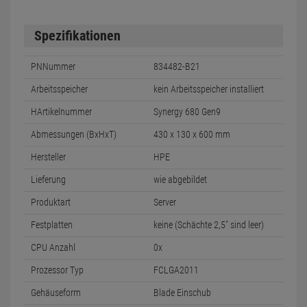
Spezifikationen
PNNummer
834482-B21
Arbeitsspeicher
kein Arbeitsspeicher installiert
HArtikelnummer
Synergy 680 Gen9
Abmessungen (BxHxT)
430 x 130 x 600 mm
Hersteller
HPE
Lieferung
wie abgebildet
Produktart
Server
Festplatten
keine (Schächte 2,5" sind leer)
CPU Anzahl
0x
Prozessor Typ
FCLGA2011
Gehäuseform
Blade Einschub