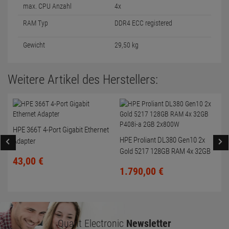
max. CPU Anzahl
4x
RAM Typ
DDR4 ECC registered
Gewicht
29,50 kg
Weitere Artikel des Herstellers:
HPE 366T 4-Port Gigabit Ethernet
HPE Proliant DL380 Gen10 2x
Adapter
Gold 5217 128GB RAM 4x 32GB
43,
00
€
P408i-a 2GB 2x800W
1.790,
00
€
Quant Electronic
Newsletter