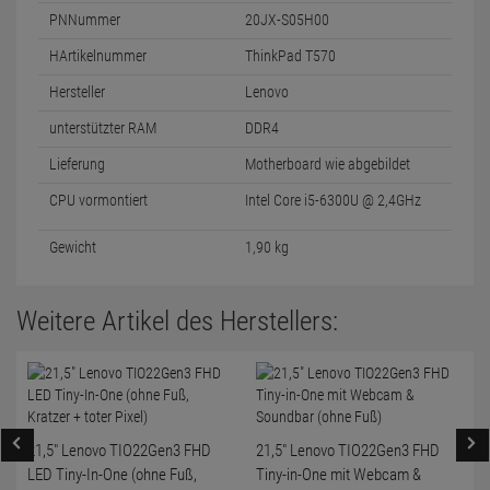
PNNummer
20JX-S05H00
HArtikelnummer
ThinkPad T570
Hersteller
Lenovo
unterstützter RAM
DDR4
Lieferung
Motherboard wie abgebildet
CPU vormontiert
Intel Core i5-6300U @ 2,4GHz
Gewicht
1,90 kg
Weitere Artikel des Herstellers:
21,5" Lenovo TIO22Gen3 FHD
21,5" Lenovo TIO22Gen3 FHD
LED Tiny-In-One (ohne Fuß,
Tiny-in-One mit Webcam &