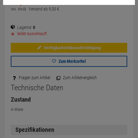
36,
00
€
Versand ab
9,
00
€
inkl. MwSt.
Lagernd:
0
leider ausverkauft
Verfügbarkeitsbenachrichtigung
Zum Merkzettel
Fragen zum Artikel
Zum Artikelvergleich
Technische Daten
Zustand
A-Ware
Spezifikationen