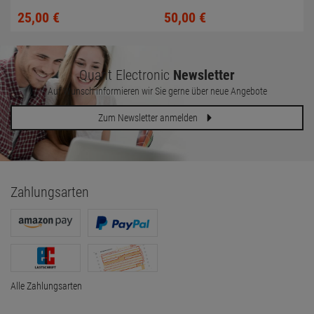
Kratzer + toter Pixel)
Soundbar (ohne Fuß)
25,
00
€
50,
00
€
Quant Electronic
Newsletter
Auf Wunsch informieren wir Sie gerne über neue Angebote
Zum Newsletter anmelden
Zahlungsarten
Alle Zahlungsarten