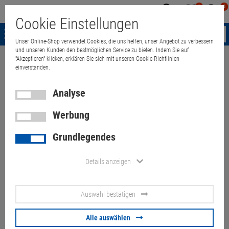
0
0
Mein
Merkzettel
Warenk
Cookie Einstellungen
Konto
aufklappen
aufkla
Menü
Unser Online-Shop verwendet Cookies, die uns helfen, unser Angebot zu verbessern
und unseren Kunden den bestmöglichen Service zu bieten. Indem Sie auf
"Akzeptieren" klicken, erklären Sie sich mit unseren Cookie-Richtlinien
Weiter einkaufen
Quant Electronic
Motherboard Lenovo ThinkPad T57
einverstanden.
Analyse
Werbung
Motherboard Lenovo ThinkPad
Grundlegendes
T570 mit Core i5 6300U 2,4GHz
CPU Mainboard BIOS PW
Details anzeigen
Artikel-Nummer:
10061148
Auswahl bestätigen
BIOS gesperrt (Passwort unbekannt)
Alle auswählen