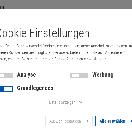
ookie Einstellungen
tation
Drucker & Kopierer
Kabel
Multimedia & HDTV
Handy & 
ser Online-Shop verwendet Cookies, die uns helfen, unser Angebot zu verbessern u
TFT-LCD Monitor
TFT-LCD Display 21"-22"
21,5" Lenovo TIO22Ge
seren Kunden den bestmöglichen Service zu bieten. Indem Sie auf "Akzeptieren"
cken, erklären Sie sich mit unseren Cookie-Richtlinien einverstanden.
Analyse
Werbung
21,5" Lenov
Grundlegendes
LED Tiny-In-
Details anzeigen
Kratzer + tot
Auswahl bestätigen
Alle auswählen
Artikel-Nummer:
10073181