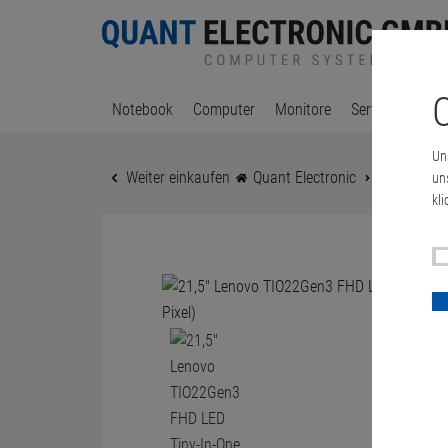
C
Notebook
Computer
Monitore
Server & Works
Un
Weiter einkaufen
Quant Electronic
Monitore
un
kli