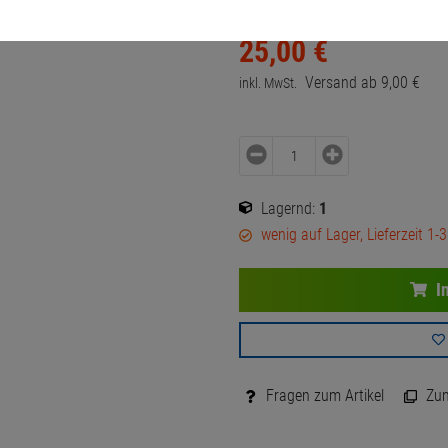
25,
00
€
Versand ab
9,
00
€
inkl. MwSt.
Lagernd:
1
wenig auf Lager, Lieferzeit 1-
I
Fragen zum Artikel
Zum 