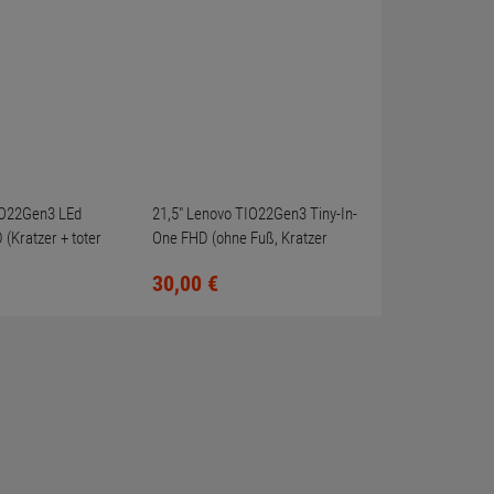
IO22Gen3 LEd
21,5" Lenovo TIO22Gen3 Tiny-In-
 (Kratzer + toter
One FHD (ohne Fuß, Kratzer
mittig)
30,
00
€