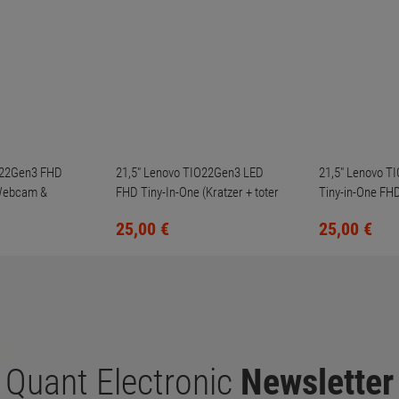
O22Gen3 FHD
21,5" Lenovo TIO22Gen3 LED
21,5" Lenovo T
 Webcam &
FHD Tiny-In-One (Kratzer + toter
Tiny-in-One FHD
Fuß)
Pixel, ohne Fuß)
Pixel, ohne Fuß)
25,
00
€
25,
00
€
Quant Electronic
Newsletter