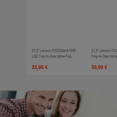
21,5" Lenovo TIO22Gen3 FHD
21,5" Lenovo TI
LED Tiny-In-One (ohne Fuß,
Tiny-in-One mit
Kratzer + toter Pixel)
Soundbar (ohne 
25,
00
€
50,
00
€