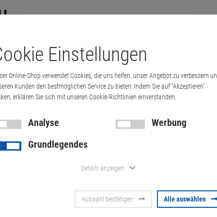
ookie Einstellungen
tation
Drucker & Kopierer
Kabel
Multimedia & HDTV
Handy & 
ser Online-Shop verwendet Cookies, die uns helfen, unser Angebot zu verbessern u
Zubehör
Netzteil
Netzteil sonstige
Original Toshiba PA3283
seren Kunden den bestmöglichen Service zu bieten. Indem Sie auf "Akzeptieren"
cken, erklären Sie sich mit unseren Cookie-Richtlinien einverstanden.
Analyse
Werbung
Original Tos
Grundlegendes
1ACA Netzte
Details anzeigen
Artikel-Nummer:
10012702
Auswahl bestätigen
Alle auswählen