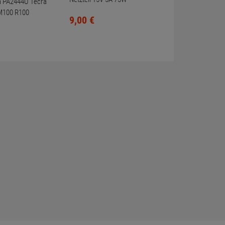
ba PA2444U Tecra
 M100 R100
9,
00
€