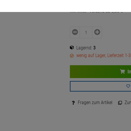
9,
00
€
Versand ab
6,
00
€
inkl. MwSt.
Lagernd:
3
wenig auf Lager, Lieferzeit 1-
I
Fragen zum Artikel
Zum 