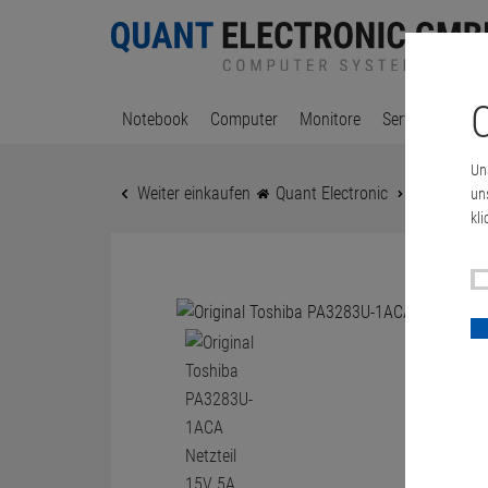
C
Notebook
Computer
Monitore
Server & Works
Un
Weiter einkaufen
Quant Electronic
Notebook
un
kli