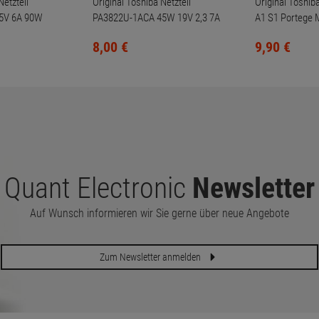
Netzteil
Original Toshiba Netzteil
Original Toshi
5V 6A 90W
PA3822U-1ACA 45W 19V 2,3 7A
A1 S1 Portege
S2 S3
für Satellite Z830 Z930
8,
00
€
9,
90
€
Quant Electronic
Newsletter
Auf Wunsch informieren wir Sie gerne über neue Angebote
Zum Newsletter anmelden