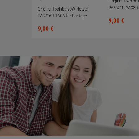
Original Toshiba 
PA2521U-2AC3 1
Original Toshiba 90W Netzteil
Tecra M3 M5 S1 
PA3716U-1ACA für Por tege
9,
00
€
R830 R850 19V 4,74A
9,
00
€