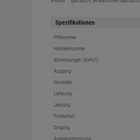
A-Ware
gebraucht, einwandfreie Gebraucht
Spezifikationen
PNNummer
HArtikelnummer
Abmessungen (BxHxT)
Ausgang
Hersteller
Lieferung
Leistung
Produktart
Eingang
Ausgangspannung