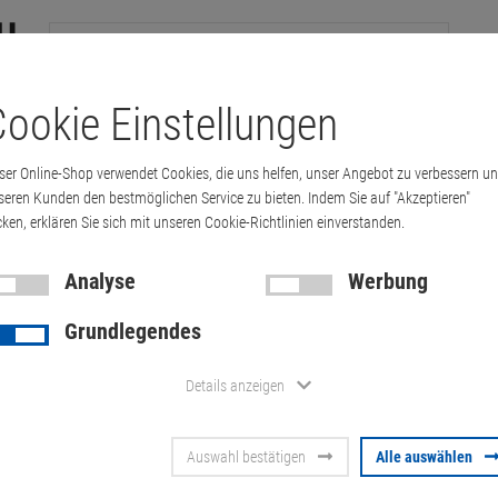
ookie Einstellungen
tation
Drucker & Kopierer
Kabel
Multimedia & HDTV
Handy & 
ser Online-Shop verwendet Cookies, die uns helfen, unser Angebot zu verbessern u
6043 KFZ Netzteil 20V 3,25A 65W 03X6280…
seren Kunden den bestmöglichen Service zu bieten. Indem Sie auf "Akzeptieren"
cken, erklären Sie sich mit unseren Cookie-Richtlinien einverstanden.
Analyse
Werbung
Lenovo 0A36
Grundlegendes
20V 3,25A 6
Details anzeigen
Notebook
Auswahl bestätigen
Alle auswählen
Artikel-Nummer:
10058657