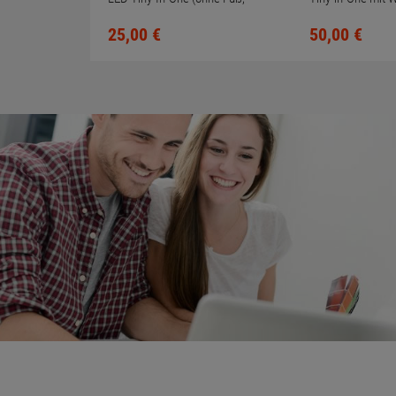
Kratzer + toter Pixel)
Soundbar (ohne 
25,
00
€
50,
00
€