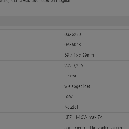
ware, leichte Gebrauchsspuren möglich
03X6280
0A36043
69 x 16 x 29mm
20V 3,25A
Lenovo
wie abgebildet
65W
Netzteil
KFZ 11-16V/ max 7A
stabilisiert und kurzschlußsicher