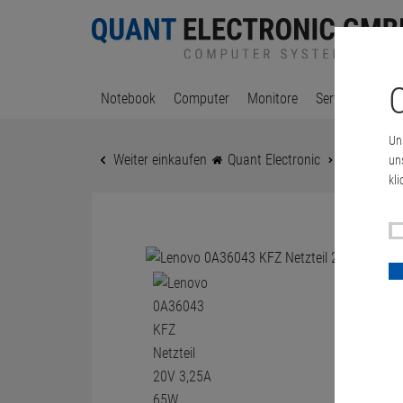
C
Notebook
Computer
Monitore
Server & Works
Un
Weiter einkaufen
Quant Electronic
Lenovo 0A3
un
kli