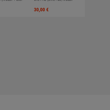
mittig)
30,
00
€