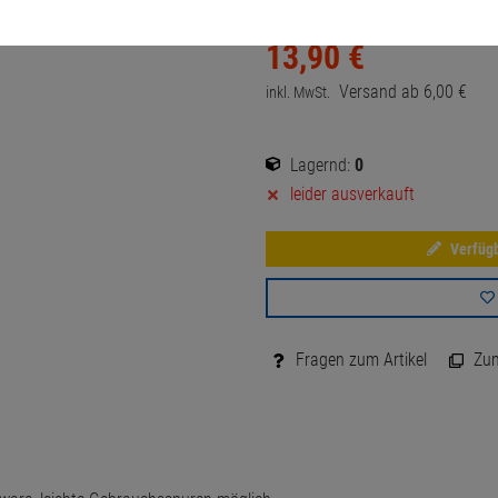
13,
90
€
Versand ab
6,
00
€
inkl. MwSt.
Lagernd:
0
leider ausverkauft
Verfügb
Fragen zum Artikel
Zum 