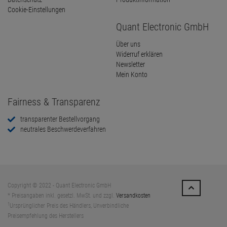
Cookie-Einstellungen
Quant Electronic GmbH
Über uns
Widerruf erklären
Newsletter
Mein Konto
Fairness & Transparenz
transparenter Bestellvorgang
neutrales Beschwerdeverfahren
Copyright © 2022 - Quant Electronic GmbH
* Preisangaben inkl. gesetzl. MwSt. und zzgl.
Versandkosten
1
Ursprünglicher Preis des Händlers, Unverbindliche
Preisempfehlung des Herstellers