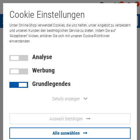
0
0
Mein
Merkzettel
Warenk
Cookie Einstellungen
Konto
aufklappen
aufkla
Menü
Unser Online-Shop verwendet Cookies, die uns helfen, unser Angebot zu verbessern
und unseren Kunden den bestmöglichen Service zu bieten. Indem Sie auf
"Akzeptieren" klicken, erklären Sie sich mit unseren Cookie-Richtlinien
Weiter einkaufen
Quant Electronic
Notebook
Zubehör
Docking
einverstanden.
Analyse
Panasonic CF-VEBU11
Werbung
Dockingstatio für Toughbook
Grundlegendes
CF-U1
Details anzeigen
Artikel-Nummer:
10072475
Auswahl bestätigen
79,
00
€
Versand ab
6,
00
€
inkl. MwSt.
Alle auswählen