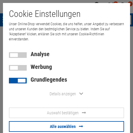
0
0
Mein
Merkzettel
Warenk
Cookie Einstellungen
Konto
aufklappen
aufkla
Menü
Unser Online-Shop verwendet Cookies, die uns helfen, unser Angebot zu verbessern
und unseren Kunden den bestmöglichen Service zu bieten. Indem Sie auf
"Akzeptieren" klicken, erklären Sie sich mit unseren Cookie-Richtlinien
Weiter einkaufen
Quant Electronic
original Lenovo 55++ 42T4799 Akk
einverstanden.
Analyse
Werbung
original Lenovo 55++ 42T4799
Grundlegendes
Akku 94Wh für ThinkPa d T410
T510 W510
Details anzeigen
Artikel-Nummer:
10057461
Auswahl bestätigen
33,
00
€
Alle auswählen
Versand ab
6,
00
€
inkl. MwSt.