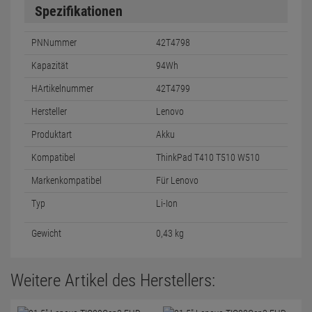
Spezifikationen
PNNummer
42T4798
Kapazität
94Wh
HArtikelnummer
42T4799
Hersteller
Lenovo
Produktart
Akku
Kompatibel
ThinkPad T410 T510 W510
Markenkompatibel
Für Lenovo
Typ
Li-Ion
Gewicht
0,43 kg
Weitere Artikel des Herstellers: