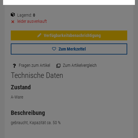
Lagernd:
0
leider ausverkauft
Verfügbarkeitsbenachrichtigung
Zum Merkzettel
Fragen zum Artikel
Zum Artikelvergleich
Technische Daten
Zustand
A-Ware
Beschreibung
gebraucht, Kapazität ca. 50 %