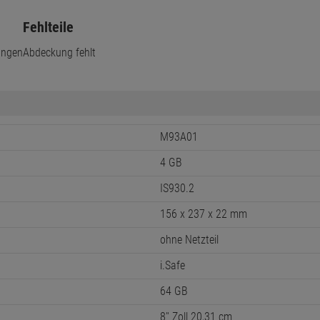
Fehlteile
ungen
Abdeckung fehlt
M93A01
4 GB
IS930.2
156 x 237 x 22 mm
ohne Netzteil
i.Safe
64 GB
8'' Zoll 20,31 cm