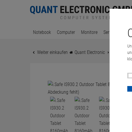
C
Notebook
Computer
Monitore
Server & Works
Un
Weiter einkaufen
Quant Electronic
Notebook
un
kli