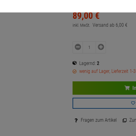
89,
00
€
Versand ab
6,
00
€
inkl. MwSt.
Lagernd:
2
wenig auf Lager, Lieferzeit 1-
I
Fragen zum Artikel
Zum 