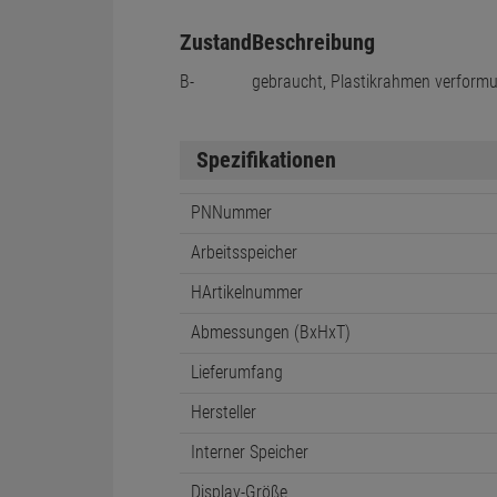
Zustand
Beschreibung
B-
gebraucht, Plastikrahmen verform
Spezifikationen
PNNummer
Arbeitsspeicher
HArtikelnummer
Abmessungen (BxHxT)
Lieferumfang
Hersteller
Interner Speicher
Display-Größe