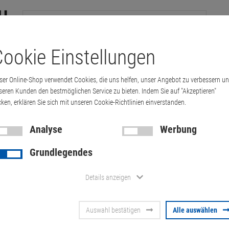
ookie Einstellungen
tation
Drucker & Kopierer
Kabel
Multimedia & HDTV
Handy & 
ser Online-Shop verwendet Cookies, die uns helfen, unser Angebot zu verbessern u
Tablet-PC
i.Safe IS930.2 Outdoor Tablet 8160mAh IP68 iOT4 (…
seren Kunden den bestmöglichen Service zu bieten. Indem Sie auf "Akzeptieren"
cken, erklären Sie sich mit unseren Cookie-Richtlinien einverstanden.
Analyse
Werbung
i.Safe IS930
Grundlegendes
8160mAh IP6
Details anzeigen
verformt, Ab
Auswahl bestätigen
Alle auswählen
Artikel-Nummer:
10071626