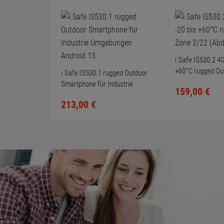
i.Safe IS530.2 4
+60°C rugged Ou
i.Safe IS530.1 rugged Outdoor
(Abdeckung fehlt
Smartphone für Industrie
159,
00
€
Umgebungen Android 13
213,
00
€