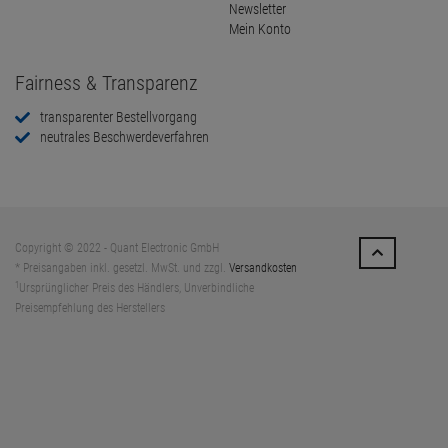
Newsletter
Mein Konto
Fairness & Transparenz
transparenter Bestellvorgang
neutrales Beschwerdeverfahren
Copyright © 2022 - Quant Electronic GmbH
* Preisangaben inkl. gesetzl. MwSt. und zzgl.
Versandkosten
1
Ursprünglicher Preis des Händlers, Unverbindliche
Preisempfehlung des Herstellers