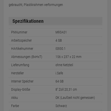
gebraucht, Plastikrahmen verformungen
Spezifikationen
PNNummer
M93A01
Arbeitsspeicher
4 GB
HArtikelnummer
IS930.1
Abmessungen (BxHxT)
156 x 237 x 22 mm
Lieferumfang
ohne Netzteil
Hersteller
i.Safe
Interner Speicher
64 GB
Display-Größe
8'' Zoll 20,31 cm
Akku
OK (Laufzeit nicht gemessen)
Farbe
Schwarz