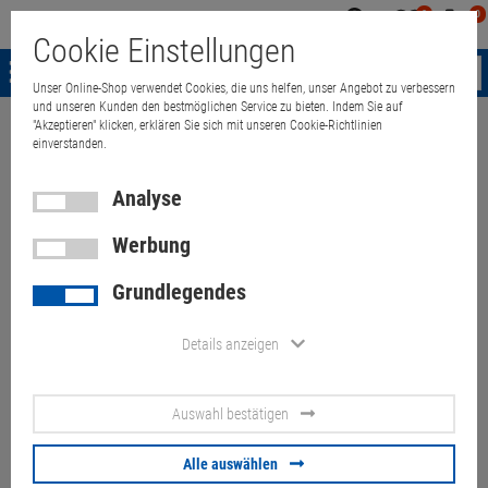
0
0
Mein
Merkzettel
Warenk
Cookie Einstellungen
Konto
aufklappen
aufkla
Menü
Unser Online-Shop verwendet Cookies, die uns helfen, unser Angebot zu verbessern
und unseren Kunden den bestmöglichen Service zu bieten. Indem Sie auf
"Akzeptieren" klicken, erklären Sie sich mit unseren Cookie-Richtlinien
Weiter einkaufen
Quant Electronic
Notebook
Tablet-PC
i.Safe 
einverstanden.
Analyse
Werbung
i.Safe IS930.1 rugged outdoor
Grundlegendes
Tablet 8" 64GB (Hülle verformt,
Abdeckung fehlt)
Details anzeigen
Artikel-Nummer:
10072169
Auswahl bestätigen
63,
00
€
Alle auswählen
Versand ab
6,
00
€
inkl. MwSt.