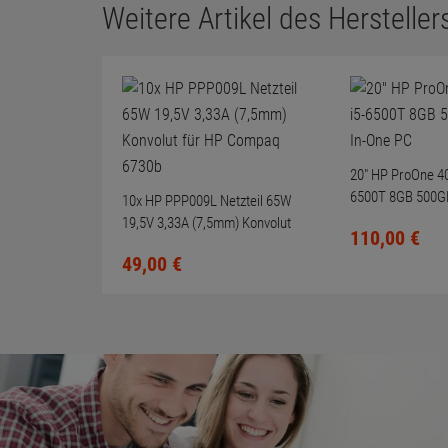
Weitere Artikel des Herstellers
20" HP ProOne 40
6500T 8GB 500GB
10x HP PPP009L Netzteil 65W
One PC
19,5V 3,33A (7,5mm) Konvolut
110,
00
€
für HP Compaq 6730b
49,
00
€