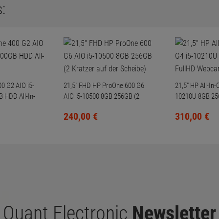
:
0 G2 AIO i5-
21,5" FHD HP ProOne 600 G6
21,5" HP All-In
 HDD All-In-
AIO i5-10500 8GB 256GB (2
10210U 8GB 25
Kratzer auf der Scheibe)
Webcam
240,
00
€
310,
00
€
Quant Electronic
Newsletter