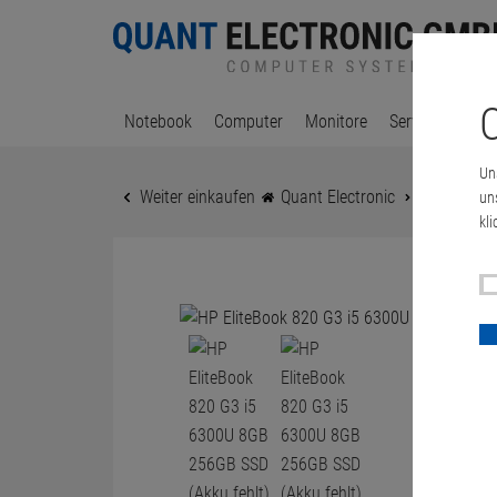
C
Notebook
Computer
Monitore
Server & Works
Un
Weiter einkaufen
Quant Electronic
HP EliteBo
un
kli