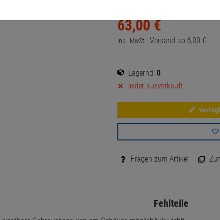
63,
00
€
Versand ab
6,
00
€
inkl. MwSt.
Lagernd:
0
leider ausverkauft
Verfügb
Fragen zum Artikel
Zum 
Fehlteile