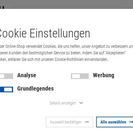
ookie Einstellungen
tation
Drucker & Kopierer
Kabel
Multimedia & HDTV
Handy & 
ser Online-Shop verwendet Cookies, die uns helfen, unser Angebot zu verbessern u
ok 820 G3 i5 6300U 8GB 256GB SSD (Akku …
seren Kunden den bestmöglichen Service zu bieten. Indem Sie auf "Akzeptieren"
cken, erklären Sie sich mit unseren Cookie-Richtlinien einverstanden.
Analyse
Werbung
HP EliteBook
Grundlegendes
8GB 256GB S
Details anzeigen
12,5" FullHD
Auswahl bestätigen
Alle auswählen
Artikel-Nummer:
10070203