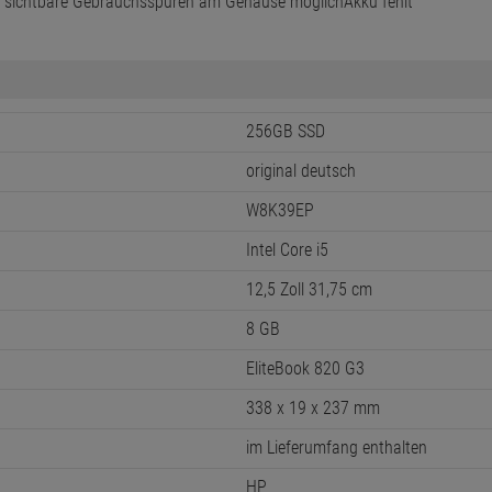
m sichtbare Gebrauchsspuren am Gehäuse möglich
Akku fehlt
256GB SSD
original deutsch
W8K39EP
Intel Core i5
12,5 Zoll 31,75 cm
8 GB
EliteBook 820 G3
338 x 19 x 237 mm
im Lieferumfang enthalten
HP