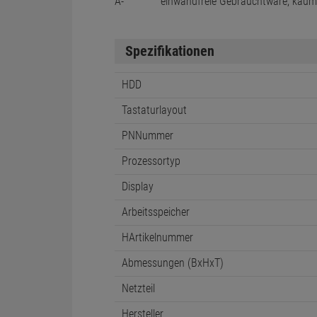
A-
einwandfreie Gebrauchtware, kau
Spezifikationen
HDD
Tastaturlayout
PNNummer
Prozessortyp
Display
Arbeitsspeicher
HArtikelnummer
Abmessungen (BxHxT)
Netzteil
Hersteller