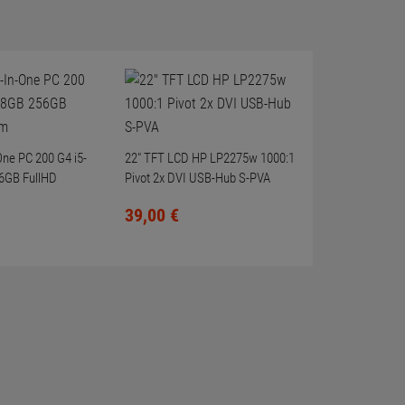
-One PC 200 G4 i5-
22" TFT LCD HP LP2275w 1000:1
6GB FullHD
Pivot 2x DVI USB-Hub S-PVA
39,
00
€