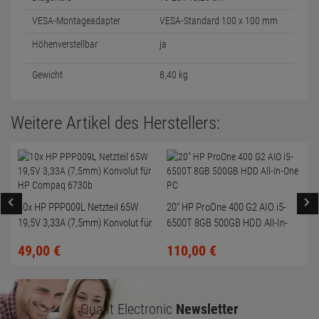
VESA-Montageadapter
VESA-Standard 100 x 100 mm
Höhenverstellbar
ja
Gewicht
8,40 kg
Weitere Artikel des Herstellers:
10x HP PPP009L Netzteil 65W
20" HP ProOne 400 G2 AIO i5-
19,5V 3,33A (7,5mm) Konvolut für
6500T 8GB 500GB HDD All-In-
HP Compaq 6730b
One PC
49,
00
€
110,
00
€
Quant Electronic
Newsletter