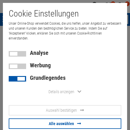
0
0
Mein
Merkzettel
Warenk
Cookie Einstellungen
Konto
aufklappen
aufkla
Menü
Unser Online-Shop verwendet Cookies, die uns helfen, unser Angebot zu verbessern
und unseren Kunden den bestmöglichen Service zu bieten. Indem Sie auf
"Akzeptieren" klicken, erklären Sie sich mit unseren Cookie-Richtlinien
Weiter einkaufen
Quant Electronic
19" HP L1940T 1280x1024 4:3 VGA
einverstanden.
Analyse
Werbung
19" HP L1940T 1280x1024 4:3
Grundlegendes
VGA DVI neigbar
höhenverstellbar PIVOT
Details anzeigen
Artikel-Nummer:
10027870
Auswahl bestätigen
27,
90
€
Alle auswählen
Versand ab
9,
00
€
inkl. MwSt.