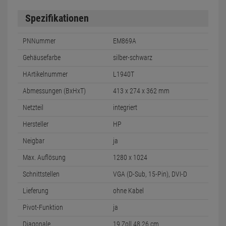
Spezifikationen
PNNummer
EM869A
Gehäusefarbe
silber-schwarz
HArtikelnummer
L1940T
Abmessungen (BxHxT)
413 x 274 x 362 mm
Netzteil
integriert
Hersteller
HP
Neigbar
ja
Max. Auflösung
1280 x 1024
Schnittstellen
VGA (D-Sub, 15-Pin), DVI-D
Lieferung
ohne Kabel
Pivot-Funktion
ja
Diagonale
19 Zoll 48,26 cm