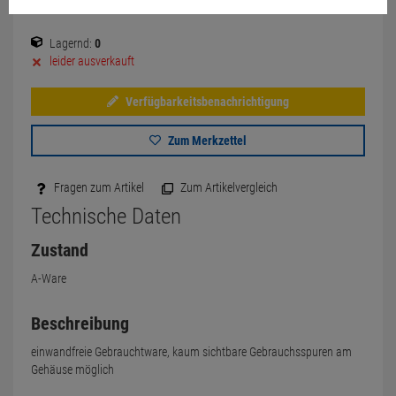
Lagernd:
0
leider ausverkauft
Verfügbarkeitsbenachrichtigung
Zum Merkzettel
Fragen zum Artikel
Zum Artikelvergleich
Technische Daten
Zustand
A-Ware
Beschreibung
einwandfreie Gebrauchtware, kaum sichtbare Gebrauchsspuren am
Gehäuse möglich