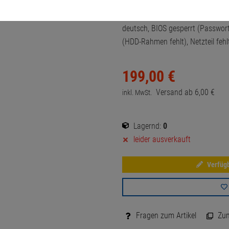
14 Zoll, HD 1366 x 768, Intel HD 
deutsch, BIOS gesperrt (Passwort 
(HDD-Rahmen fehlt), Netzteil feh
199,
00
€
Versand ab
6,
00
€
inkl. MwSt.
Lagernd:
0
leider ausverkauft
Verfügb
Fragen zum Artikel
Zum 