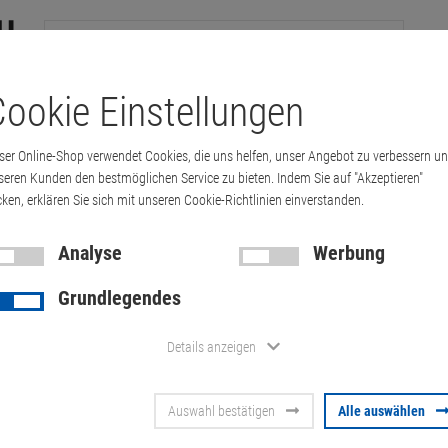
ookie Einstellungen
tation
Drucker & Kopierer
Kabel
Multimedia & HDTV
Handy & 
ser Online-Shop verwendet Cookies, die uns helfen, unser Angebot zu verbessern u
Toughbook CF-54 Core i5 5300U 2,3GHz BI…
seren Kunden den bestmöglichen Service zu bieten. Indem Sie auf "Akzeptieren"
cken, erklären Sie sich mit unseren Cookie-Richtlinien einverstanden.
Analyse
Werbung
Panasonic T
Grundlegendes
Core i5 5300
Details anzeigen
PW, ohne H
Auswahl bestätigen
Alle auswählen
Artikel-Nummer:
10057196