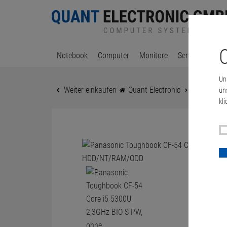
C
Notebook
Computer
Monitore
Server & Works
Un
Weiter einkaufen
Quant Electronic
Panasonic 
un
kli