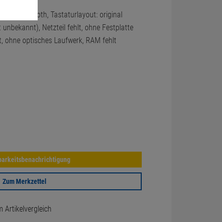
5500, Bluetooth, Tastaturlayout: original
unbekannt), Netzteil fehlt, ohne Festplatte
lt, ohne optisches Laufwerk, RAM fehlt
arkeitsbenachrichtigung
Zum Merkzettel
Artikelvergleich