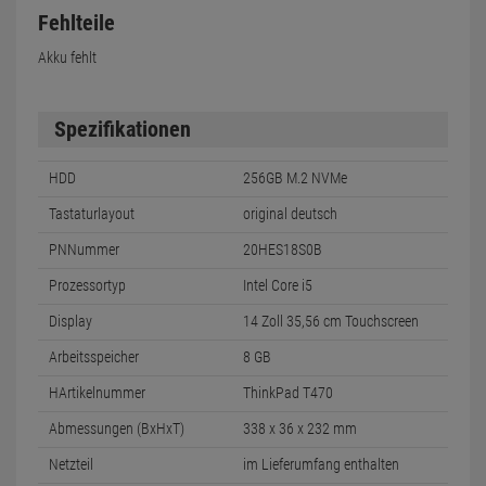
Fehlteile
Akku fehlt
Spezifikationen
HDD
256GB M.2 NVMe
Tastaturlayout
original deutsch
PNNummer
20HES18S0B
Prozessortyp
Intel Core i5
Display
14 Zoll 35,56 cm Touchscreen
Arbeitsspeicher
8 GB
HArtikelnummer
ThinkPad T470
Abmessungen (BxHxT)
338 x 36 x 232 mm
Netzteil
im Lieferumfang enthalten