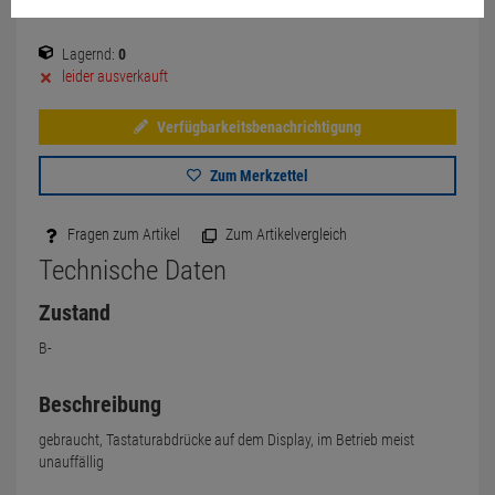
Lagernd:
0
leider ausverkauft
Verfügbarkeitsbenachrichtigung
Zum Merkzettel
Fragen zum Artikel
Zum Artikelvergleich
Technische Daten
Zustand
B-
Beschreibung
gebraucht, Tastaturabdrücke auf dem Display, im Betrieb meist
unauffällig