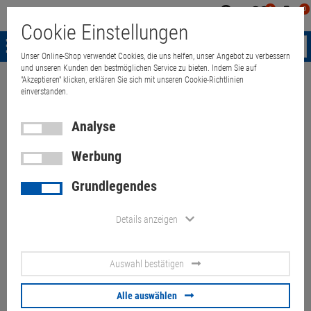
0
0
Mein
Merkzettel
Warenk
Cookie Einstellungen
Konto
aufklappen
aufkla
Menü
Unser Online-Shop verwendet Cookies, die uns helfen, unser Angebot zu verbessern
und unseren Kunden den bestmöglichen Service zu bieten. Indem Sie auf
"Akzeptieren" klicken, erklären Sie sich mit unseren Cookie-Richtlinien
Weiter einkaufen
Quant Electronic
Lenovo ThinkPad T470 i5-7300U 
einverstanden.
Analyse
Werbung
Lenovo ThinkPad T470 i5-
Grundlegendes
7300U 8GB 256GB Touch (ohne
Akku) Displaykratzer
Details anzeigen
Artikel-Nummer:
10070897
Auswahl bestätigen
63,
00
€
Alle auswählen
Versand ab
6,
00
€
inkl. MwSt.