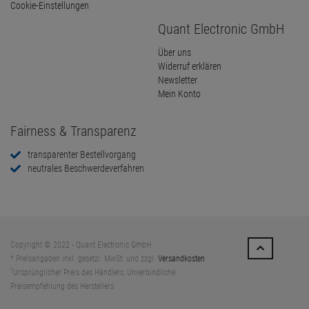
Cookie-Einstellungen
Quant Electronic GmbH
Über uns
Widerruf erklären
Newsletter
Mein Konto
Fairness & Transparenz
transparenter Bestellvorgang
neutrales Beschwerdeverfahren
Copyright © 2022 - Quant Electronic GmbH
* Preisangaben inkl. gesetzl. MwSt. und zzgl.
Versandkosten
1
Ursprünglicher Preis des Händlers, Unverbindliche
Preisempfehlung des Herstellers