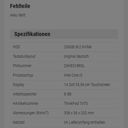
Fehlteile
Akku fehlt
Spezifikationen
HDD
256GB M.2 NVMe
Tastaturlayout
original deutsch
PNNummer
20HES18R0L
Prozessortyp
Intel Core i5
Display
14 Zoll 35,56 cm Touchscreen
Arbeitsspeicher
8 GB
HArtikelnummer
ThinkPad T470
Abmessungen (BxHxT)
338 x 36 x 232 mm
Netzteil
im Lieferumfang enthalten