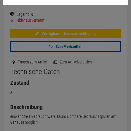
Lagernd:
0
leider ausverkauft
Verfügbarkeitsbenachrichtigung
Zum Merkzettel
Fragen zum Artikel
Zum Artikelvergleich
Technische Daten
Zustand
A-
Beschreibung
einwandfreie Gebrauchtware, kaum sichtbare Gebrauchsspuren am
Gehäuse möglich