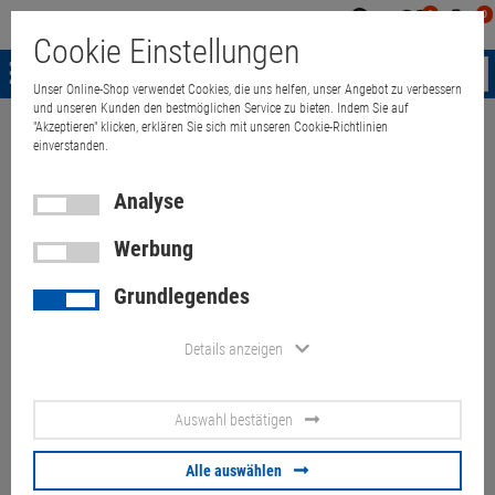
0
0
Mein
Merkzettel
Warenk
Cookie Einstellungen
Konto
aufklappen
aufkla
Menü
Unser Online-Shop verwendet Cookies, die uns helfen, unser Angebot zu verbessern
und unseren Kunden den bestmöglichen Service zu bieten. Indem Sie auf
"Akzeptieren" klicken, erklären Sie sich mit unseren Cookie-Richtlinien
Weiter einkaufen
Quant Electronic
Lenovo ThinkPad T470 i5 7300U 
einverstanden.
Analyse
Werbung
Lenovo ThinkPad T470 i5
Grundlegendes
7300U 8GB 256GB SSD 14"
Touch (beide Akkus fehlen)
Details anzeigen
Artikel-Nummer:
10070419
Auswahl bestätigen
89,
00
€
Alle auswählen
Versand ab
6,
00
€
inkl. MwSt.