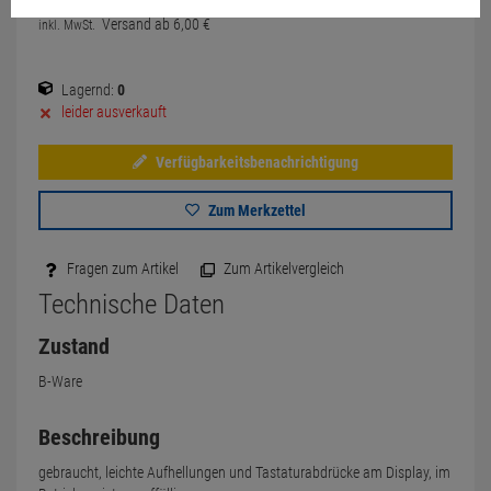
Versand ab
6,
00
€
inkl. MwSt.
Lagernd:
0
leider ausverkauft
Verfügbarkeitsbenachrichtigung
Zum Merkzettel
Fragen zum Artikel
Zum Artikelvergleich
Technische Daten
Zustand
B-Ware
Beschreibung
gebraucht, leichte Aufhellungen und Tastaturabdrücke am Display, im