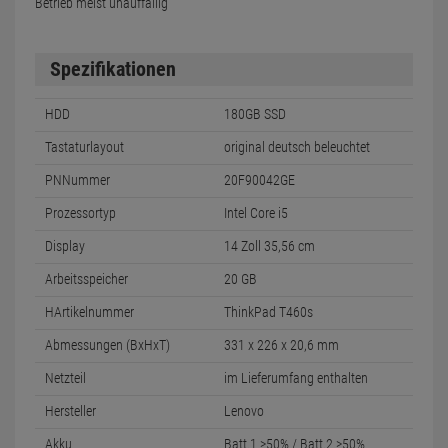
Betrieb meist unauffällig
Spezifikationen
HDD
180GB SSD
Tastaturlayout
original deutsch beleuchtet
PNNummer
20F90042GE
Prozessortyp
Intel Core i5
Display
14 Zoll 35,56 cm
Arbeitsspeicher
20 GB
HArtikelnummer
ThinkPad T460s
Abmessungen (BxHxT)
331 x 226 x 20,6 mm
Netzteil
im Lieferumfang enthalten
Hersteller
Lenovo
Akku
Batt.1 >50% / Batt.2 >50%