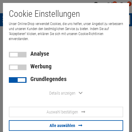
0
0
Mein
Merkzettel
Warenk
Cookie Einstellungen
Konto
aufklappen
aufkla
Menü
Unser Online-Shop verwendet Cookies, die uns helfen, unser Angebot zu verbessern
und unseren Kunden den bestmöglichen Service zu bieten. Indem Sie auf
"Akzeptieren" klicken, erklären Sie sich mit unseren Cookie-Richtlinien
Weiter einkaufen
Quant Electronic
Lenovo ThinkPad T460s i5-6200U
einverstanden.
Analyse
Werbung
Lenovo ThinkPad T460s i5-
Grundlegendes
6200U 20GB 180GB
(Akkus>50%)
Details anzeigen
Flecken+Tast.Abdrücke
Auswahl bestätigen
Artikel-Nummer:
10070950
Alle auswählen
63,
00
€