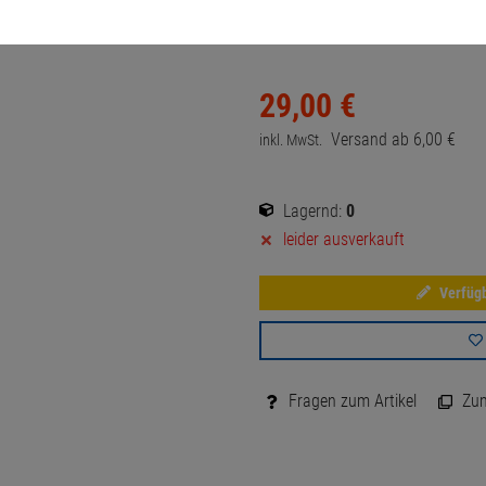
nicht komplett, grobe Gehäuses
29,
00
€
Versand ab
6,
00
€
inkl. MwSt.
Lagernd:
0
leider ausverkauft
Verfügb
Fragen zum Artikel
Zum 