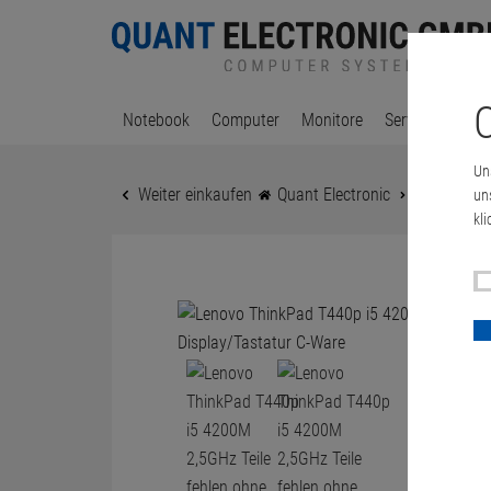
C
Notebook
Computer
Monitore
Server & Works
Un
Weiter einkaufen
Quant Electronic
Lenovo Thi
un
kli