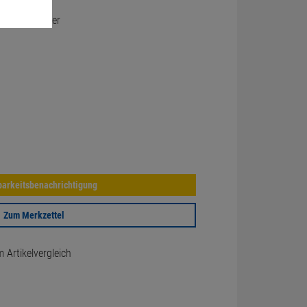
chäden/Kratzer
arkeitsbenachrichtigung
Zum Merkzettel
Artikelvergleich