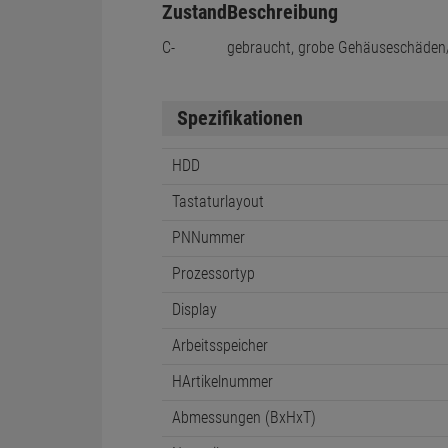
Zustand
Beschreibung
C-
gebraucht, grobe Gehäuseschäden
Spezifikationen
HDD
Tastaturlayout
PNNummer
Prozessortyp
Display
Arbeitsspeicher
HArtikelnummer
Abmessungen (BxHxT)