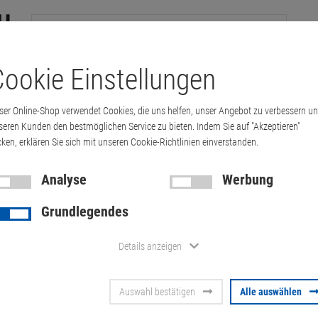
ookie Einstellungen
tation
Drucker & Kopierer
Kabel
Multimedia & HDTV
Handy & 
ser Online-Shop verwendet Cookies, die uns helfen, unser Angebot zu verbessern u
nkPad T440p i5 4200M 2,5GHz Teile fehle…
seren Kunden den bestmöglichen Service zu bieten. Indem Sie auf "Akzeptieren"
cken, erklären Sie sich mit unseren Cookie-Richtlinien einverstanden.
Analyse
Werbung
Lenovo Thin
Grundlegendes
4200M 2,5GHz
Details anzeigen
ohne Display
Auswahl bestätigen
Alle auswählen
Artikel-Nummer:
10060720