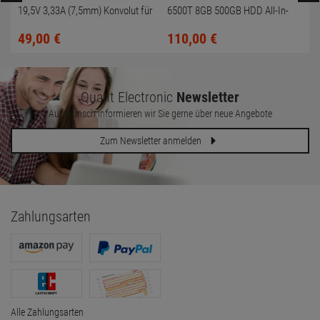
19,5V 3,33A (7,5mm) Konvolut für
6500T 8GB 500GB HDD All-In-
HP Compaq 6730b
One PC
49,
00
€
110,
00
€
Quant Electronic
Newsletter
Auf Wunsch informieren wir Sie gerne über neue Angebote
Zum Newsletter anmelden
Zahlungsarten
Alle Zahlungsarten