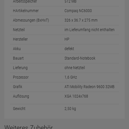
Arbeitsspeicher
512 MB
HArtikelnummer
Compaq NC6000
Abmessungen (BxHxT)
326 x 36.7 x 275 mm
Netzteil
im Lieferumfang nicht enthalten
Hersteller
HP
Akku
defekt
Bauart
Standard-Notebook
Lieferung
ohne Netzteil
Prozessor
1,6 GHz
Grafik
ATI Mobility Radeon 9600 32MB
Auflösung
XGA 1024x768
Gewicht
2,50 kg
Weiteres Zubehör