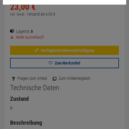
23,
00
€
Versand ab
6,
00
€
inkl. MwSt.
Lagernd:
0
leider ausverkauft
Verfügbarkeitsbenachrichtigung
Zum Merkzettel
Fragen zum Artikel
Zum Artikelvergleich
Technische Daten
Zustand
B-
Beschreibung