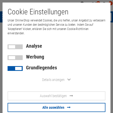
0
0
Mein
Merkzettel
Warenk
Cookie Einstellungen
Konto
aufklappen
aufkla
Menü
Unser Online-Shop verwendet Cookies, die uns helfen, unser Angebot zu verbessern
und unseren Kunden den bestmöglichen Service zu bieten. Indem Sie auf
"Akzeptieren" klicken, erklären Sie sich mit unseren Cookie-Richtlinien
Weiter einkaufen
Quant Electronic
HP Compaq NC6000 Centrino 1,6
einverstanden.
Analyse
Werbung
HP Compaq NC6000 Centrino
Grundlegendes
1,6GHz 512MB Combo (ohne
NT/HDD) norw. B-Ware
Details anzeigen
Artikel-Nummer:
10055859
Auswahl bestätigen
14,1 Zoll, 1024x768, ATI RADEON 9600, Tastaturlayout: norwegisch,
Akku defekt, ohne Festplatte (HDD-Rahmen fehlt), Netzteil fehlt
Alle auswählen