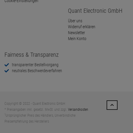
Cookie-Einstellungen
Quant Electronic GmbH
Über uns
Widerruf erklären
Newsletter
Mein Konto
Fairness & Transparenz
transparenter Bestellvorgang
neutrales Beschwerdeverfahren
Copyright © 2022 - Quant Electronic GmbH
* Preisangaben inkl. gesetzl. MwSt. und zzgl.
Versandkosten
1
Ursprünglicher Preis des Händlers, Unverbindliche
Preisempfehlung des Herstellers