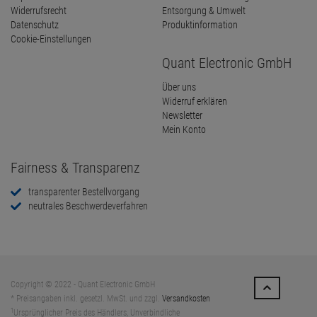
Widerrufsrecht
Entsorgung & Umwelt
Datenschutz
Produktinformation
Cookie-Einstellungen
Quant Electronic GmbH
Über uns
Widerruf erklären
Newsletter
Mein Konto
Fairness & Transparenz
transparenter Bestellvorgang
neutrales Beschwerdeverfahren
Copyright © 2022 - Quant Electronic GmbH
* Preisangaben inkl. gesetzl. MwSt. und zzgl.
Versandkosten
1
Ursprünglicher Preis des Händlers, Unverbindliche