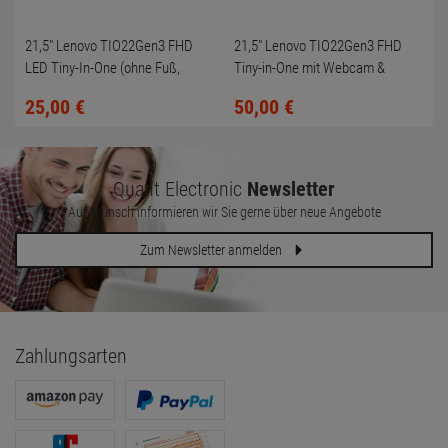
21,5" Lenovo TIO22Gen3 FHD
21,5" Lenovo TIO22Gen3 FHD
LED Tiny-In-One (ohne Fuß,
Tiny-in-One mit Webcam &
Kratzer + toter Pixel)
Soundbar (ohne Fuß)
25,
00
€
50,
00
€
Quant Electronic
Newsletter
Auf Wunsch informieren wir Sie gerne über neue Angebote
Zum Newsletter anmelden
Zahlungsarten