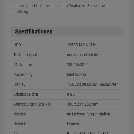
gebraucht, leichte Aufhellungen am Display, im Betrieb meist
unauffällig
Spezifikationen
HDD
256GB M.2 NVMe
Tastaturlayout
original deutsch beleuchtet
PNNummer
20LAS43D00
Prozessortyp
Intel Core i5
Display
15,6 Zoll 39,62 cm Touchscreen
Arbeitsspeicher
8 GB
Abmessungen (BxHxT)
380 x 23 x 252 mm
Netzteil
im Lieferumfang enthalten
Hersteller
Lenovo
Akku
Batt.1 >80% / Batt.2 >80%