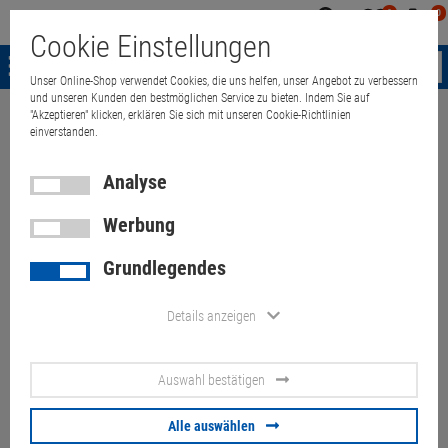
0
0
Mein
Merkzettel
Warenk
Cookie Einstellungen
Konto
aufklappen
aufkla
Menü
Unser Online-Shop verwendet Cookies, die uns helfen, unser Angebot zu verbessern
und unseren Kunden den bestmöglichen Service zu bieten. Indem Sie auf
"Akzeptieren" klicken, erklären Sie sich mit unseren Cookie-Richtlinien
Weiter einkaufen
Quant Electronic
Notebook
Notebook ab 15" Dis
einverstanden.
Analyse
Werbung
Lenovo ThinkPad T580 i5
Grundlegendes
8350U 8GB 256GB NVMe
(Akkus 80%/80%) Touchscreen
Details anzeigen
Artikel-Nummer:
10073886
Auswahl bestätigen
189,
00
€
Alle auswählen
Versand ab
6,
00
€
inkl. MwSt.