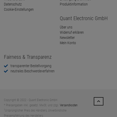
Datenschutz
Produktinformation
Cookie-Einstellungen
Quant Electronic GmbH
Über uns
Widerruf erklären
Newsletter
Mein Konto
Fairness & Transparenz
transparenter Bestellvorgang
neutrales Beschwerdeverfahren
Copyright © 2022 - Quant Electronic GmbH
* Preisangaben inkl. gesetzl. MwSt. und zzgl.
Versandkosten
1
Ursprünglicher Preis des Händlers, Unverbindliche
Preisempfehlung des Herstellers