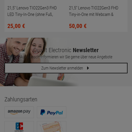
21,5" Lenovo TIO22Gen3 FHD
21,5" Lenovo TIO22Gen3 FHD
LED Tiny-In-One (ohne Fuß,
Tiny-in-One mit Webcam &
Kratzer + toter Pixel)
Soundbar (ohne Fuß)
25,
00
€
50,
00
€
Quant Electronic
Newsletter
Auf Wunsch informieren wir Sie gerne über neue Angebote
Zum Newsletter anmelden
Zahlungsarten