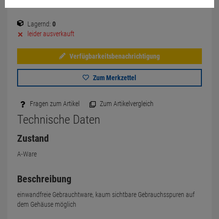
Lagernd:
0
leider ausverkauft
Verfügbarkeitsbenachrichtigung
Zum Merkzettel
Fragen zum Artikel
Zum Artikelvergleich
Technische Daten
Zustand
A-Ware
Beschreibung
einwandfreie Gebrauchtware, kaum sichtbare Gebrauchsspuren auf
dem Gehäuse möglich