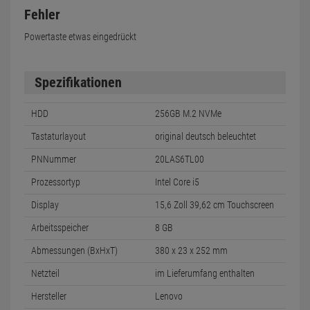
Fehler
Powertaste etwas eingedrückt
Spezifikationen
HDD
256GB M.2 NVMe
Tastaturlayout
original deutsch beleuchtet
PNNummer
20LAS6TL00
Prozessortyp
Intel Core i5
Display
15,6 Zoll 39,62 cm Touchscreen
Arbeitsspeicher
8 GB
Abmessungen (BxHxT)
380 x 23 x 252 mm
Netzteil
im Lieferumfang enthalten
Hersteller
Lenovo