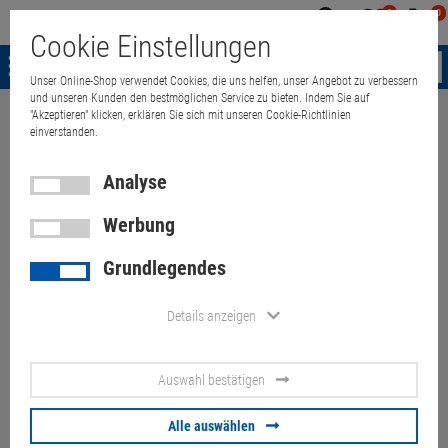
0
0
Mein
Merkzettel
Warenk
Cookie Einstellungen
Konto
aufklappen
aufkla
Menü
Unser Online-Shop verwendet Cookies, die uns helfen, unser Angebot zu verbessern
und unseren Kunden den bestmöglichen Service zu bieten. Indem Sie auf
"Akzeptieren" klicken, erklären Sie sich mit unseren Cookie-Richtlinien
Weiter einkaufen
Quant Electronic
Lenovo ThinkPad T580 i5 8350U 
einverstanden.
Analyse
Werbung
Lenovo ThinkPad T580 i5
Grundlegendes
8350U 8GB 256GB NVMe
(Akkus 80%) Touchscreen
Details anzeigen
Artikel-Nummer:
10073913
Auswahl bestätigen
239,
00
€
Alle auswählen
Versand ab
6,
00
€
inkl. MwSt.