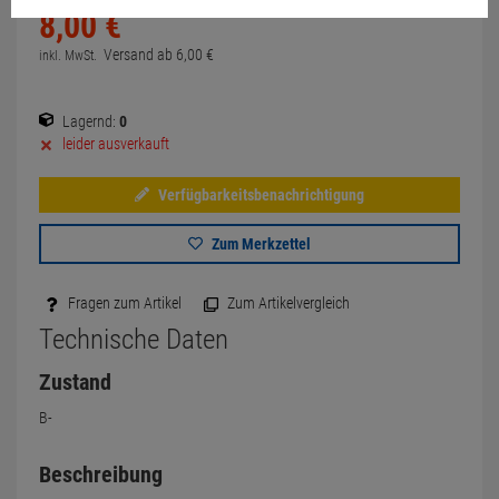
8,
00
€
Versand ab
6,
00
€
inkl. MwSt.
Lagernd:
0
leider ausverkauft
Verfügbarkeitsbenachrichtigung
Zum Merkzettel
Fragen zum Artikel
Zum Artikelvergleich
Technische Daten
Zustand
B-
Beschreibung