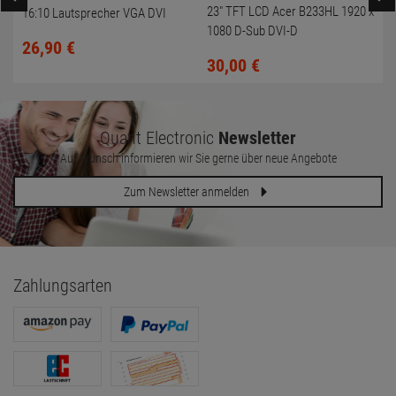
23" TFT LCD Acer B233HL 1920 x
16:10 Lautsprecher VGA DVI
1080 D-Sub DVI-D
höhenverstellbar
26,
90
€
B233HLBOymdh Monitor LED-
30,
00
€
Backlight
Quant Electronic
Newsletter
Auf Wunsch informieren wir Sie gerne über neue Angebote
Zum Newsletter anmelden
Zahlungsarten