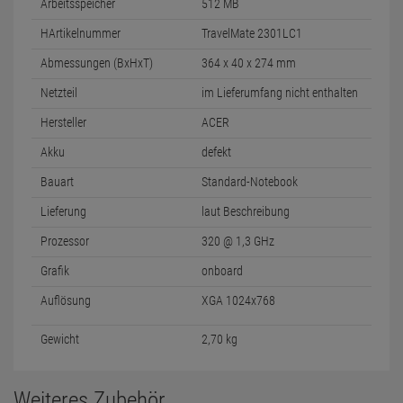
Arbeitsspeicher
512 MB
HArtikelnummer
TravelMate 2301LC1
Abmessungen (BxHxT)
364 x 40 x 274 mm
Netzteil
im Lieferumfang nicht enthalten
Hersteller
ACER
Akku
defekt
Bauart
Standard-Notebook
Lieferung
laut Beschreibung
Prozessor
320 @ 1,3 GHz
Grafik
onboard
Auflösung
XGA 1024x768
Gewicht
2,70 kg
Weiteres Zubehör