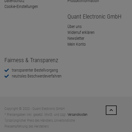
Datenschutz
Produktinformation
Cookie-Einstellungen
Quant Electronic GmbH
Über uns
Widerruf erklären
Newsletter
Mein Konto
Fairness & Transparenz
transparenter Bestellvorgang
neutrales Beschwerdeverfahren
Copyright © 2022 - Quant Electronic GmbH
* Preisangaben inkl. gesetzl. MwSt. und zzgl.
Versandkosten
1
Ursprünglicher Preis des Händlers, Unverbindliche
Preisempfehlung des Herstellers