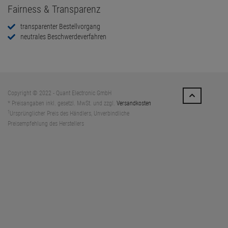
Fairness & Transparenz
transparenter Bestellvorgang
neutrales Beschwerdeverfahren
Copyright © 2022 - Quant Electronic GmbH
* Preisangaben inkl. gesetzl. MwSt. und zzgl.
Versandkosten
1
Ursprünglicher Preis des Händlers, Unverbindliche
Preisempfehlung des Herstellers