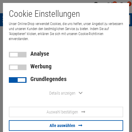
0
0
Mein
Merkzettel
Warenk
Cookie Einstellungen
Konto
aufklappen
aufkla
Menü
Unser Online-Shop verwendet Cookies, die uns helfen, unser Angebot zu verbessern
und unseren Kunden den bestmöglichen Service zu bieten. Indem Sie auf
"Akzeptieren" klicken, erklären Sie sich mit unseren Cookie-Richtlinien
Weiter einkaufen
Quant Electronic
15,6" Lenovo ThinkPad T560 Core
einverstanden.
Analyse
Werbung
15,6" Lenovo ThinkPad T560
Grundlegendes
Core i5 6300U 2,4GHz 8GB
500GB Full HD Webcam B-Ware
Details anzeigen
Artikel-Nummer:
10060629
Auswahl bestätigen
15,6 Zoll, 1920 x 1080 Full HD, Intel HD Graphics 520, Bluetooth,
Tastaturlayout: original deutsch
Alle auswählen