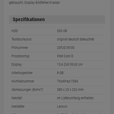
gebraucht, Display-Bildfehler/Kratzer
Spezifikationen
HDD
500 GB
Tastaturlayout
original deutsch beleuchtet
PNNummer
20FJS18V00
Prozessortyp
Intel Core i5
Display
15,6 Zoll 39,62 cm
Arbeitsspeicher
8 GB
HArtikelnummer
ThinkPad T560
Abmessungen (BxHxT)
380 x 23 x 252 mm
Netzteil
im Lieferumfang enthalten
Hersteller
Lenovo