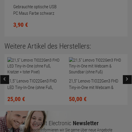
Gebrauchte optische USB
PC Maus Farbe schwarz
Scrollrad nicht gereinigt
3,
90
€
Weitere Artikel des Herstellers:
21,5" Lenovo TIO22Gen3 FHD
21,5" Lenovo TIO22Gen3 FHD
LED Tiny-In-One (ohne Fuß,
Tiny-in-One mit Webcam &
Kratzer + toter Pixel)
Soundbar (ohne Fuß)
25,
00
€
50,
00
€
Quant Electronic
Newsletter
Auf Wunsch informieren wir Sie gerne über neue Angebote