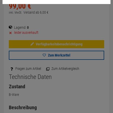
99,
00
€
Versand ab
6,
00
€
inkl. MwSt.
Lagernd:
0
leider ausverkauft
Verfügbarkeitsbenachrichtigung
Zum Merkzettel
Fragen zum Artikel
Zum Artikelvergleich
Technische Daten
Zustand
B-Ware
Beschreibung