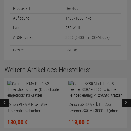
Produktart
Desktop
Auflösung
1400x1050 Pixel
Lampe
230 Watt
ANSI-Lumen
3000 (2400 im ECO-Modus)
Gewicht
5,20 kg
Weitere Artikel des Herstellers:
Canon PIXMA Pro-1 A3+
Canon SX80 Mark II LCoS
Tintenstrahldrucker
Beamer SXGA+ 3000LU (ohne
(Druck.köpfe eingetrocknet)
Fernbedienung) <1250Std
130,
00
€
119,
00
€
Kratzer
Kratzer