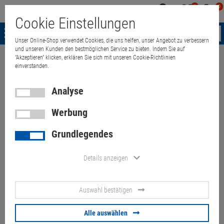
0
0
Mein
Merkzettel
Warenk
Cookie Einstellungen
Konto
aufklappen
aufkla
Menü
Unser Online-Shop verwendet Cookies, die uns helfen, unser Angebot zu verbessern
und unseren Kunden den bestmöglichen Service zu bieten. Indem Sie auf
"Akzeptieren" klicken, erklären Sie sich mit unseren Cookie-Richtlinien
Weiter einkaufen
Quant Electronic
Multimedia & HDTV
Beamer
einverstanden.
Analyse
Werbung
Canon SX80 Mark II LCoS
Grundlegendes
Beamer SXGA+ 3000LU (ohne
Fernbedienung) <1250Std
Details anzeigen
Kratzer
Auswahl bestätigen
Artikel-Nummer:
10072059
Alle auswählen
119,
00
€