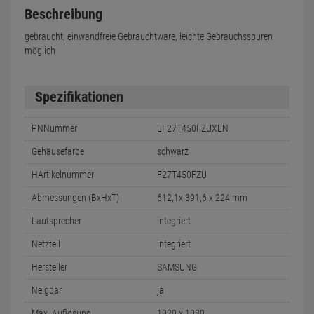
Beschreibung
gebraucht, einwandfreie Gebrauchtware, leichte Gebrauchsspuren
möglich
Spezifikationen
PNNummer
LF27T450FZUXEN
Gehäusefarbe
schwarz
HArtikelnummer
F27T450FZU
Abmessungen (BxHxT)
612,1x 391,6 x 224 mm
Lautsprecher
integriert
Netzteil
integriert
Hersteller
SAMSUNG
Neigbar
ja
Max. Auflösung
1920 x 1080