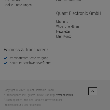
Datenschutz
Produktinformation
Cookie-Einstellungen
Quant Electronic GmbH
Über uns
Widerruf erklären
Newsletter
Mein Konto
Fairness & Transparenz
transparenter Bestellvorgang
neutrales Beschwerdeverfahren
Copyright © 2022 - Quant Electronic GmbH
* Preisangaben inkl. gesetzl. MwSt. und zzgl.
Versandkosten
1
Ursprünglicher Preis des Händlers, Unverbindliche
Preisempfehlung des Herstellers