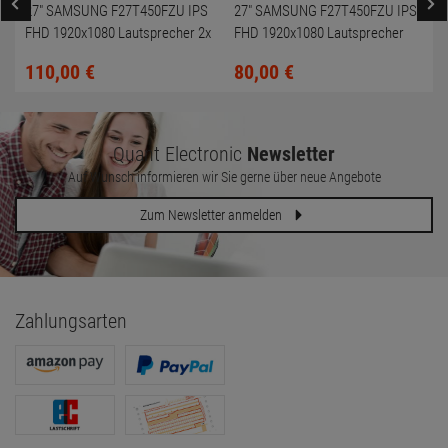
27" SAMSUNG F27T450FZU IPS
27" SAMSUNG F27T450FZU IPS
FHD 1920x1080 Lautsprecher 2x
FHD 1920x1080 Lautsprecher
HDMI DP mit OVP
flicker free 2x HDMI DP
110,
00
€
80,
00
€
Quant Electronic
Newsletter
Auf Wunsch informieren wir Sie gerne über neue Angebote
Zum Newsletter anmelden
Zahlungsarten