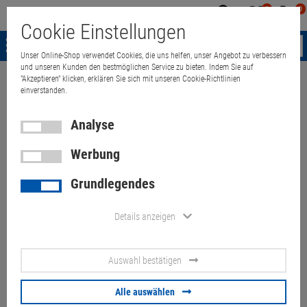
0
0
Mein
Merkzettel
Warenk
Cookie Einstellungen
Konto
aufklappen
aufkla
Menü
Unser Online-Shop verwendet Cookies, die uns helfen, unser Angebot zu verbessern
und unseren Kunden den bestmöglichen Service zu bieten. Indem Sie auf
"Akzeptieren" klicken, erklären Sie sich mit unseren Cookie-Richtlinien
Weiter einkaufen
Quant Electronic
Monitore
TFT-LCD Monitor
T
einverstanden.
Analyse
Werbung
27" SAMSUNG F27T450FZU
Grundlegendes
IPS FHD 1920x1080
Lautsprecher flicker free 2x
Details anzeigen
HDMI DP
Auswahl bestätigen
Artikel-Nummer:
10073772
Alle auswählen
80,
00
€