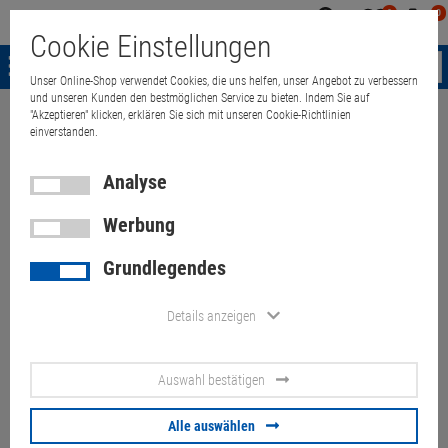
0
0
Mein
Merkzettel
Warenk
Cookie Einstellungen
Konto
aufklappen
aufkla
Menü
Unser Online-Shop verwendet Cookies, die uns helfen, unser Angebot zu verbessern
und unseren Kunden den bestmöglichen Service zu bieten. Indem Sie auf
"Akzeptieren" klicken, erklären Sie sich mit unseren Cookie-Richtlinien
Weiter einkaufen
Quant Electronic
23,8" LG 24BK550Y FHD Pixelfehler
einverstanden.
Analyse
23,8" LG 24BK550Y FHD
Werbung
Pixelfehler mittig
Grundlegendes
Artikel-Nummer:
10071165
Details anzeigen
20,
00
€
Auswahl bestätigen
Versand ab
9,
00
€
inkl. MwSt.
Alle auswählen
Lagernd:
0