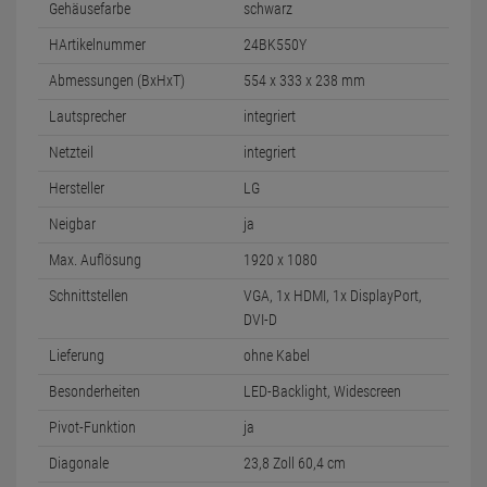
Gehäusefarbe
schwarz
HArtikelnummer
24BK550Y
Abmessungen (BxHxT)
554 x 333 x 238 mm
Lautsprecher
integriert
Netzteil
integriert
Hersteller
LG
Neigbar
ja
Max. Auflösung
1920 x 1080
Schnittstellen
VGA, 1x HDMI, 1x DisplayPort,
DVI-D
Lieferung
ohne Kabel
Besonderheiten
LED-Backlight, Widescreen
Pivot-Funktion
ja
Diagonale
23,8 Zoll 60,4 cm