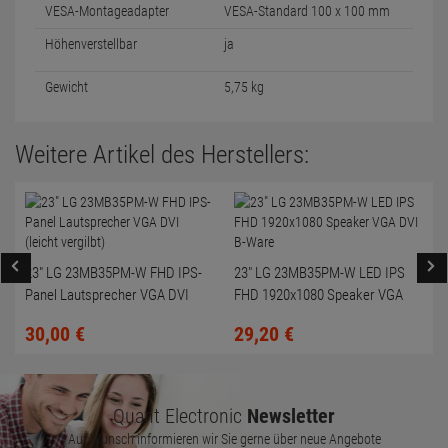
VESA-Montageadapter
VESA-Standard 100 x 100 mm
Höhenverstellbar
ja
Gewicht
5,75 kg
Weitere Artikel des Herstellers:
23" LG 23MB35PM-W FHD IPS-
23" LG 23MB35PM-W LED IPS
Panel Lautsprecher VGA DVI
FHD 1920x1080 Speaker VGA
(leicht vergilbt)
DVI B-Ware
30,
00
€
29,
20
€
Quant Electronic
Newsletter
Auf Wunsch informieren wir Sie gerne über neue Angebote