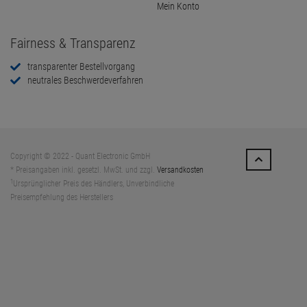
Mein Konto
Fairness & Transparenz
transparenter Bestellvorgang
neutrales Beschwerdeverfahren
Copyright © 2022 - Quant Electronic GmbH
* Preisangaben inkl. gesetzl. MwSt. und zzgl.
Versandkosten
1
Ursprünglicher Preis des Händlers, Unverbindliche
Preisempfehlung des Herstellers