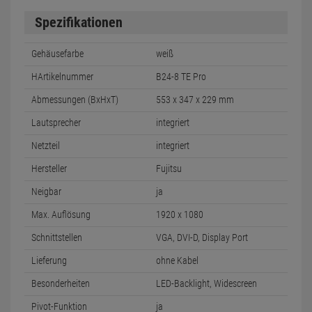
Spezifikationen
Gehäusefarbe
weiß
HArtikelnummer
B24-8 TE Pro
Abmessungen (BxHxT)
553 x 347 x 229 mm
Lautsprecher
integriert
Netzteil
integriert
Hersteller
Fujitsu
Neigbar
ja
Max. Auflösung
1920 x 1080
Schnittstellen
VGA, DVI-D, Display Port
Lieferung
ohne Kabel
Besonderheiten
LED-Backlight, Widescreen
Pivot-Funktion
ja