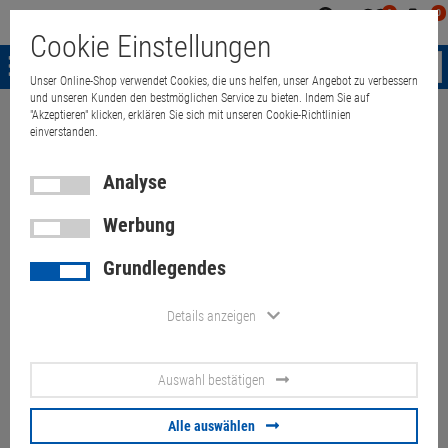
0
0
Mein
Merkzettel
Warenk
Cookie Einstellungen
Konto
aufklappen
aufkla
Menü
Unser Online-Shop verwendet Cookies, die uns helfen, unser Angebot zu verbessern
und unseren Kunden den bestmöglichen Service zu bieten. Indem Sie auf
"Akzeptieren" klicken, erklären Sie sich mit unseren Cookie-Richtlinien
Weiter einkaufen
Quant Electronic
Monitore
TFT-LCD Monitor
T
einverstanden.
Analyse
23,8" Fujitsu B24-8 TE Pro 5cm
Werbung
Fleck in der Mitte
Grundlegendes
Artikel-Nummer:
10072720
Details anzeigen
30,
00
€
Auswahl bestätigen
Versand ab
9,
00
€
inkl. MwSt.
Alle auswählen