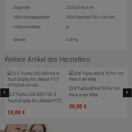
Diagonale
23,8 Zoll 60,4 cm
VESA-Montageadapter
VESA-Standard 100 x 100 mm
Höhenverstellbar
ja
Gewicht
5,40 kg
Weitere Artikel des Herstellers:
23,8" Fujitsu B24-8 TE Pro 1cm
12,5" Fujitsu LCD ASSY HD, G
Fleck in der Mitte
Touch Display für Lifebook P727
30,
00
€
CP752453-XX NEU
10,
00
€