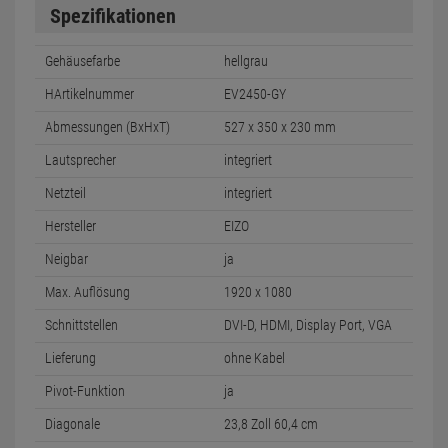
Spezifikationen
Gehäusefarbe
hellgrau
HArtikelnummer
EV2450-GY
Abmessungen (BxHxT)
527 x 350 x 230 mm
Lautsprecher
integriert
Netzteil
integriert
Hersteller
EIZO
Neigbar
ja
Max. Auflösung
1920 x 1080
Schnittstellen
DVI-D, HDMI, Display Port, VGA
Lieferung
ohne Kabel
Pivot-Funktion
ja
Diagonale
23,8 Zoll 60,4 cm