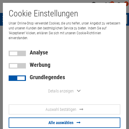
0
0
Mein
Merkzettel
Warenk
Cookie Einstellungen
Konto
aufklappen
aufkla
Menü
Unser Online-Shop verwendet Cookies, die uns helfen, unser Angebot zu verbessern
und unseren Kunden den bestmöglichen Service zu bieten. Indem Sie auf
"Akzeptieren" klicken, erklären Sie sich mit unseren Cookie-Richtlinien
Weiter einkaufen
Quant Electronic
23,8" EIZO EV2450-GY FHD VGA DV
einverstanden.
Analyse
Werbung
23,8" EIZO EV2450-GY FHD
Grundlegendes
VGA DVI HDMI DP (Kratzer
unten rechts)
Details anzeigen
Artikel-Nummer:
10070913
Auswahl bestätigen
25,
00
€
Alle auswählen
Versand ab
9,
00
€
inkl. MwSt.