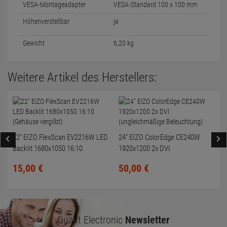
VESA-Montageadapter
VESA-Standard 100 x 100 mm
Höhenverstellbar
ja
Gewicht
6,20 kg
Weitere Artikel des Herstellers:
22" EIZO FlexScan EV2216W LED
24" EIZO ColorEdge CE240W
Backlit 1680x1050 16:10
1920x1200 2x DVI
(Gehäuse vergilbt)
(ungleichmäßige Beleuchtung)
15,
00
€
50,
00
€
Quant Electronic
Newsletter