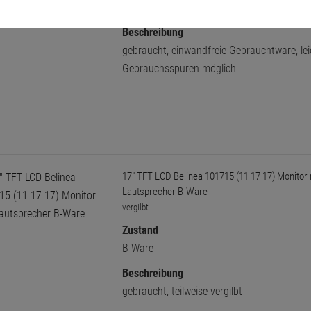
A-Ware
Beschreibung
gebraucht, einwandfreie Gebrauchtware, lei
Gebrauchsspuren möglich
17" TFT LCD Belinea 101715 (11 17 17) Monitor 
Lautsprecher B-Ware
vergilbt
Zustand
B-Ware
Beschreibung
gebraucht, teilweise vergilbt