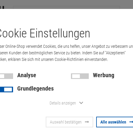
ookie Einstellungen
tation
Drucker & Kopierer
Kabel
Multimedia & HDTV
Handy & 
ser Online-Shop verwendet Cookies, die uns helfen, unser Angebot zu verbessern u
TFT-LCD Display 17"
seren Kunden den bestmöglichen Service zu bieten. Indem Sie auf "Akzeptieren"
cken, erklären Sie sich mit unseren Cookie-Richtlinien einverstanden.
-LCD Display 17"
Analyse
Werbung
Grundlegendes
Preis absteigend
Details anzeigen
17" BenQ FP71V+ 1280x1024 Lautsprecher VGA
Auswahl bestätigen
Alle auswählen
Zustand