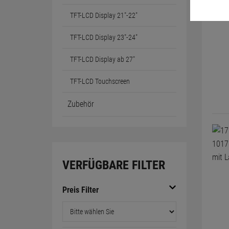
TFT-LCD Display 21"-22"
TFT-LCD Display 23"-24"
TFT-LCD Display ab 27"
TFT-LCD Touchscreen
Zubehör
VERFÜGBARE FILTER
Preis Filter