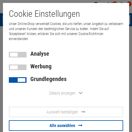
0
0
Mein
Merkzettel
Warenk
Cookie Einstellungen
Konto
aufklappen
aufkla
Menü
Unser Online-Shop verwendet Cookies, die uns helfen, unser Angebot zu verbessern
und unseren Kunden den bestmöglichen Service zu bieten. Indem Sie auf
"Akzeptieren" klicken, erklären Sie sich mit unseren Cookie-Richtlinien
Weiter einkaufen
Quant Electronic
Drucker & Kopierer
Farblaserdr
einverstanden.
Analyse
Werbung
Lexmark C792dte 352.450
Grundlegendes
Seiten Farblaserdrucker 2x 550
Blatt PF 47ppm (vergilbt)
Details anzeigen
Artikel-Nummer:
10064745
Auswahl bestätigen
81,
20
€
Alle auswählen
Versand ab
95,
00
€
inkl. MwSt.