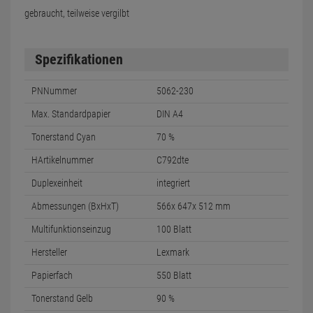
gebraucht, teilweise vergilbt
Spezifikationen
PNNummer
5062-230
Max. Standardpapier
DIN A4
Tonerstand Cyan
70 %
HArtikelnummer
C792dte
Duplexeinheit
integriert
Abmessungen (BxHxT)
566x 647x 512 mm
Multifunktionseinzug
100 Blatt
Hersteller
Lexmark
Papierfach
550 Blatt
Tonerstand Gelb
90 %