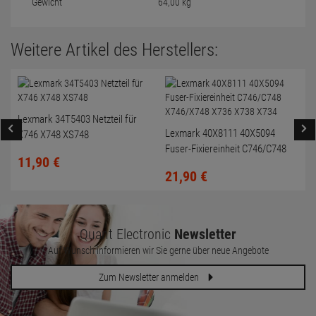
Gewicht
64,00 kg
Weitere Artikel des Herstellers:
Lexmark 34T5403 Netzteil für
Lexmark 40X8111 40X5094
X746 X748 XS748
Fuser-Fixiereinheit C746/C748
11,
90
€
X746/X748 X736 X738 X734
21,
90
€
Quant Electronic
Newsletter
Auf Wunsch informieren wir Sie gerne über neue Angebote
Zum Newsletter anmelden