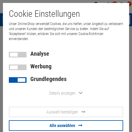
0
0
Mein
Merkzettel
Warenk
Cookie Einstellungen
Konto
aufklappen
aufkla
Menü
Unser Online-Shop verwendet Cookies, die uns helfen, unser Angebot zu verbessern
und unseren Kunden den bestmöglichen Service zu bieten. Indem Sie auf
"Akzeptieren" klicken, erklären Sie sich mit unseren Cookie-Richtlinien
Weiter einkaufen
Quant Electronic
Handy & Telefonie
Jabra Link 9
einverstanden.
Analyse
Werbung
Jabra Link 950 Phone Switch
Grundlegendes
USB-A/USB-C für nahtloses
Umschalten
Details anzeigen
Artikel-Nummer:
10072443
Auswahl bestätigen
69,
00
€
Alle auswählen
Versand ab
6,
00
€
inkl. MwSt.