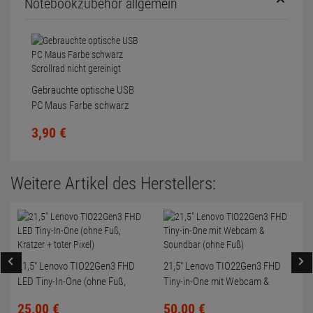
Notebookzubehör allgemein
Gebrauchte optische USB
PC Maus Farbe schwarz
Scrollrad nicht gereinigt
3,
90
€
Weitere Artikel des Herstellers:
21,5" Lenovo TIO22Gen3 FHD
21,5" Lenovo TIO22Gen3 FHD
LED Tiny-In-One (ohne Fuß,
Tiny-in-One mit Webcam &
Kratzer + toter Pixel)
Soundbar (ohne Fuß)
25,
00
€
50,
00
€