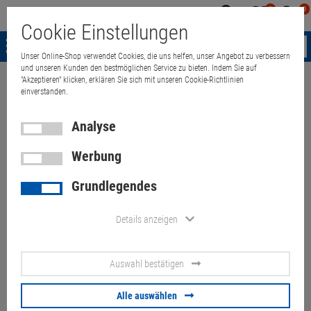
0
0
Mein
Merkzettel
Warenk
Cookie Einstellungen
Konto
aufklappen
aufkla
Menü
Unser Online-Shop verwendet Cookies, die uns helfen, unser Angebot zu verbessern
und unseren Kunden den bestmöglichen Service zu bieten. Indem Sie auf
"Akzeptieren" klicken, erklären Sie sich mit unseren Cookie-Richtlinien
Weiter einkaufen
Quant Electronic
15,6" Lenovo ThinkPad L512 i5 M
einverstanden.
Analyse
Werbung
15,6" Lenovo ThinkPad L512 i5
Grundlegendes
M460 2,53GHz Displaybruch
Teile fehlen, defekt
Details anzeigen
Artikel-Nummer:
10060821
Auswahl bestätigen
13,
50
€
Alle auswählen
Versand ab
6,
00
€
inkl. MwSt.