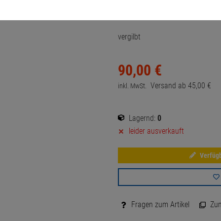
Artikel-Nummer:
10056557
vergilbt
90,
00
€
Versand ab
45,
00
€
inkl. MwSt.
Lagernd:
0
leider ausverkauft
Verfügb
Fragen zum Artikel
Zum 