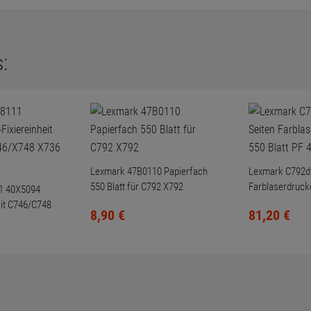
:
Lexmark 47B0110 Papierfach
Lexmark C792dt
550 Blatt für C792 X792
Farblaserdrucke
1 40X5094
47ppm (vergilbt
eit C746/C748
8,
90
€
81,
20
€
 X738 X734