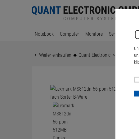
C
Notebook
Computer
Monitore
Server & Works
Un
Weiter einkaufen
Quant Electronic
Lexmark M
un
kli