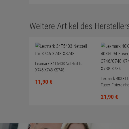
Weitere Artikel des Herstellers
Lexmark 34T5403 Netzteil für
X746 X748 XS748
Lexmark 40X811
11,
90
€
Fuser-Fixiereinh
X746/X748 X736
21,
90
€