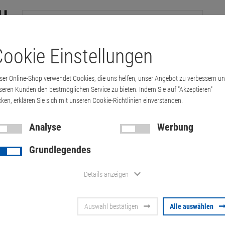
ookie Einstellungen
tation
Drucker & Kopierer
Kabel
Multimedia & HDTV
Handy & 
ser Online-Shop verwendet Cookies, die uns helfen, unser Angebot zu verbessern u
S812dn 66 ppm 512MB Duplex unter 100.000…
seren Kunden den bestmöglichen Service zu bieten. Indem Sie auf "Akzeptieren"
cken, erklären Sie sich mit unseren Cookie-Richtlinien einverstanden.
Analyse
Werbung
Lexmark MS
Grundlegendes
512MB Duple
Details anzeigen
Seiten LAN 4
Auswahl bestätigen
Alle auswählen
Ware