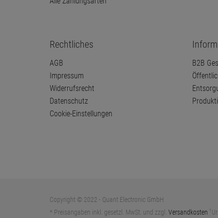
Alle Zahlungsarten
Rechtliches
Inform
AGB
B2B Ges
Impressum
Öffentli
Widerrufsrecht
Entsorg
Datenschutz
Produkt
Cookie-Einstellungen
Copyright © 2022 - Quant Electronic GmbH
1
* Preisangaben inkl. gesetzl. MwSt. und zzgl.
Versandkosten
Ur