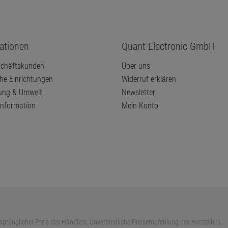
ationen
Quant Electronic GmbH
chäftskunden
Über uns
che Einrichtungen
Widerruf erklären
ung & Umwelt
Newsletter
information
Mein Konto
sprünglicher Preis des Händlers, Unverbindliche Preisempfehlung des Herstellers