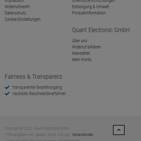
Impressum
Öffentliche Einrichtungen
Widerrufsrecht
Entsorgung & Umwelt
Datenschutz
Produktinformation
Cookie-Einstellungen
Quant Electronic GmbH
Über uns
Widerruf erklären
Newsletter
Mein Konto
Fairness & Transparenz
transparenter Bestellvorgang
neutrales Beschwerdeverfahren
Copyright © 2022 - Quant Electronic GmbH
* Preisangaben inkl. gesetzl. MwSt. und zzgl.
Versandkosten
1