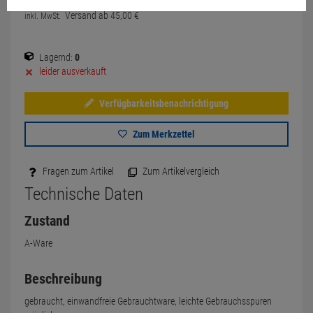
Versand ab
45,
00
€
inkl. MwSt.
Lagernd:
0
leider ausverkauft
Verfügbarkeitsbenachrichtigung
Zum Merkzettel
Fragen zum Artikel
Zum Artikelvergleich
Technische Daten
Zustand
A-Ware
Beschreibung
gebraucht, einwandfreie Gebrauchtware, leichte Gebrauchsspuren