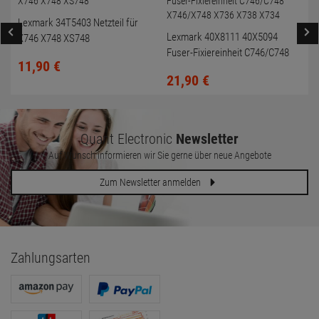
Lexmark 34T5403 Netzteil für
Lexmark 40X8111 40X5094
X746 X748 XS748
Fuser-Fixiereinheit C746/C748
11,
90
€
X746/X748 X736 X738 X734
21,
90
€
Quant Electronic
Newsletter
Auf Wunsch informieren wir Sie gerne über neue Angebote
Zum Newsletter anmelden
Zahlungsarten