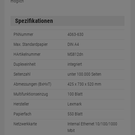
möglich
Spezifikationen
PNNummer
4063-630
Max. Standardpapier
DIN A4
HArtikelnummer
MS812dn
Duplexeinheit
integriert
Seitenzahl
unter 100.000 Seiten
Abmessungen (BxHxT)
425 x 730 x 520 mm
Multifunktionseinzug
100 Blatt
Hersteller
Lexmark
Papierfach
550 Blatt
Netzwerkkarte
Internal Ethernet 10/100/1000
Mbit