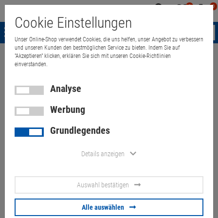
0
0
Mein
Merkzettel
Warenk
Cookie Einstellungen
Konto
aufklappen
aufkla
Menü
Unser Online-Shop verwendet Cookies, die uns helfen, unser Angebot zu verbessern
und unseren Kunden den bestmöglichen Service zu bieten. Indem Sie auf
"Akzeptieren" klicken, erklären Sie sich mit unseren Cookie-Richtlinien
Weiter einkaufen
Quant Electronic
Lexmark MS812dn 66 ppm 512MB 
einverstanden.
Analyse
Werbung
Lexmark MS812dn 66 ppm
Grundlegendes
512MB Duplex LAN 100.000
Seiten mit 4x-fach
Details anzeigen
Mailbox/Sorter
Auswahl bestätigen
Artikel-Nummer:
10060142
Alle auswählen
106,
00
€