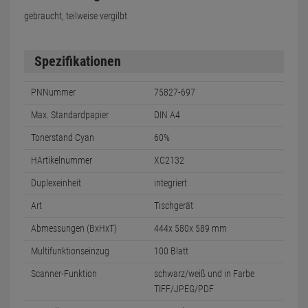
gebraucht, teilweise vergilbt
Spezifikationen
PNNummer
75827-697
Max. Standardpapier
DIN A4
Tonerstand Cyan
60%
HArtikelnummer
XC2132
Duplexeinheit
integriert
Art
Tischgerät
Abmessungen (BxHxT)
444x 580x 589 mm
Multifunktionseinzug
100 Blatt
Scanner-Funktion
schwarz/weiß und in Farbe
TIFF/JPEG/PDF