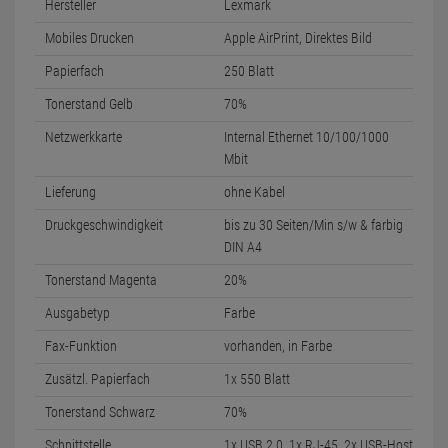
Hersteller
Lexmark
Mobiles Drucken
Apple AirPrint, Direktes Bild
Papierfach
250 Blatt
Tonerstand Gelb
70%
Netzwerkkarte
Internal Ethernet 10/100/1000
Mbit
Lieferung
ohne Kabel
Druckgeschwindigkeit
bis zu 30 Seiten/Min s/w & farbig
DIN A4
Tonerstand Magenta
20%
Ausgabetyp
Farbe
Fax-Funktion
vorhanden, in Farbe
Zusätzl. Papierfach
1x 550 Blatt
Tonerstand Schwarz
70%
Schnittstelle
1x USB 2.0, 1x RJ-45, 2x USB-Host