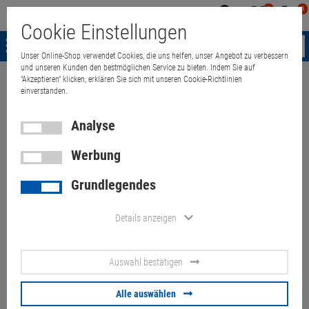
0
0
Mein
Merkzettel
Warenk
Cookie Einstellungen
Konto
aufklappen
aufkla
Menü
Unser Online-Shop verwendet Cookies, die uns helfen, unser Angebot zu verbessern
und unseren Kunden den bestmöglichen Service zu bieten. Indem Sie auf
"Akzeptieren" klicken, erklären Sie sich mit unseren Cookie-Richtlinien
Weiter einkaufen
Quant Electronic
Lexmark XC2132 All-in-One FAX Ko
einverstanden.
Analyse
Werbung
Lexmark XC2132 All-in-One
Grundlegendes
FAX Kopierer Scanner
Farbdrucker ADF Duplex LAN
Details anzeigen
90.350 S. B-Ware
Auswahl bestätigen
Artikel-Nummer:
10059563
vergilbt
Alle auswählen