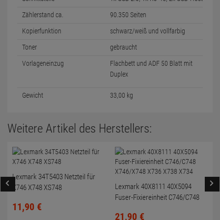
Zählerstand ca.
90.350 Seiten
Kopierfunktion
schwarz/weiß und vollfarbig
Toner
gebraucht
Vorlageneinzug
Flachbett und ADF 50 Blatt mit
Duplex
Gewicht
33,00 kg
Weitere Artikel des Herstellers:
Lexmark 34T5403 Netzteil für
Lexmark 40X8111 40X5094
X746 X748 XS748
Fuser-Fixiereinheit C746/C748
11,
90
€
X746/X748 X736 X738 X734
21,
90
€