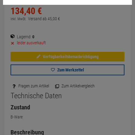
134,
40
€
Versand ab
45,
00
€
inkl. MwSt.
Lagernd:
0
leider ausverkauft
Verfügbarkeitsbenachrichtigung
Zum Merkzettel
Fragen zum Artikel
Zum Artikelvergleich
Technische Daten
Zustand
B-Ware
Beschreibung