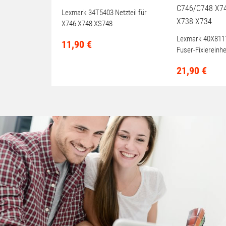
Lexmark 34T5403 Netzteil für
X746 X748 XS748
Lexmark 40X811
11,
90
€
Fuser-Fixiereinh
X746/X748 X736
21,
90
€