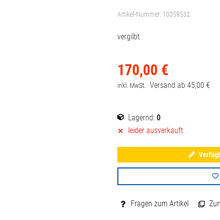
Artikel-Nummer:
10059532
vergilbt
170,
00
€
Versand ab
45,
00
€
inkl. MwSt.
Lagernd:
0
leider ausverkauft
Verfügb
Fragen zum Artikel
Zum 