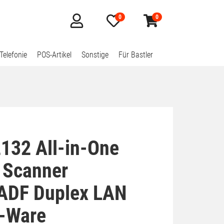
0
0
Mein
Merkzettel
Warenkorb
Konto
aufklappen
aufklappen
Telefonie
POS-Artikel
Sonstige
Für Bastler
132 All-in-One
 Scanner
 ADF Duplex LAN
B-Ware