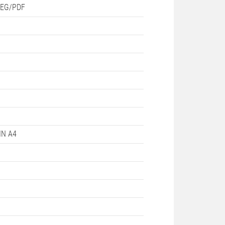
JPEG/PDF
t
DIN A4