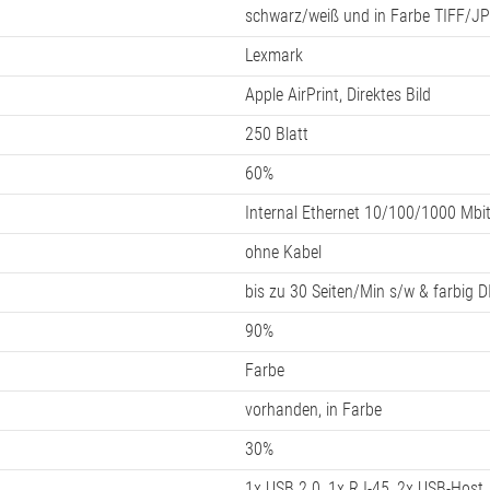
schwarz/weiß und in Farbe TIFF/
Lexmark
Apple AirPrint, Direktes Bild
250 Blatt
60%
Internal Ethernet 10/100/1000 Mbi
ohne Kabel
bis zu 30 Seiten/Min s/w & farbig 
90%
Farbe
vorhanden, in Farbe
30%
1x USB 2.0, 1x RJ-45, 2x USB-Host