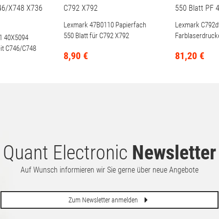
Lexmark 47B0110 Papierfach
Lexmark C792dt
550 Blatt für C792 X792
Farblaserdrucke
1 40X5094
47ppm (vergilbt
eit C746/C748
8,
90
€
81,
20
€
 X738 X734
Quant Electronic
Newsletter
Auf Wunsch informieren wir Sie gerne über neue Angebote
Zum Newsletter anmelden