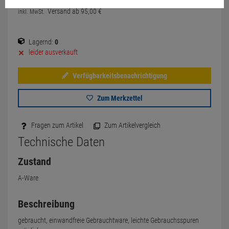
Versand ab
95,
00
€
inkl. MwSt.
Lagernd:
0
leider ausverkauft
Verfügbarkeitsbenachrichtigung
Zum Merkzettel
Fragen zum Artikel
Zum Artikelvergleich
Technische Daten
Zustand
A-Ware
Beschreibung
gebraucht, einwandfreie Gebrauchtware, leichte Gebrauchsspuren