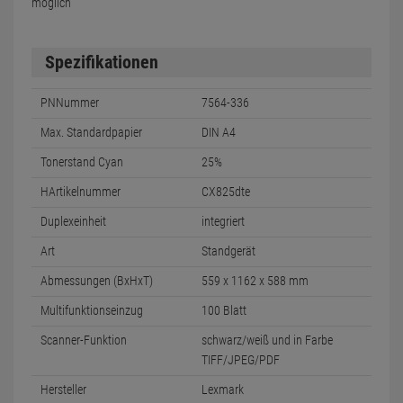
möglich
Spezifikationen
PNNummer
7564-336
Max. Standardpapier
DIN A4
Tonerstand Cyan
25%
HArtikelnummer
CX825dte
Duplexeinheit
integriert
Art
Standgerät
Abmessungen (BxHxT)
559 x 1162 x 588 mm
Multifunktionseinzug
100 Blatt
Scanner-Funktion
schwarz/weiß und in Farbe
TIFF/JPEG/PDF
Hersteller
Lexmark