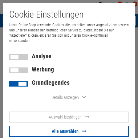
0
0
Mein
Merkzettel
Warenk
Cookie Einstellungen
Konto
aufklappen
aufkla
Menü
Unser Online-Shop verwendet Cookies, die uns helfen, unser Angebot zu verbessern
und unseren Kunden den bestmöglichen Service zu bieten. Indem Sie auf
"Akzeptieren" klicken, erklären Sie sich mit unseren Cookie-Richtlinien
Weiter einkaufen
Quant Electronic
Lexmark CX825dte 175.650 Seiten 
einverstanden.
Analyse
Werbung
Lexmark CX825dte 175.650
Grundlegendes
Seiten Farblaser
Multifunktionsdrucker 3x 550
Details anzeigen
Blatt
Auswahl bestätigen
Artikel-Nummer:
10067212
Alle auswählen
310,
00
€