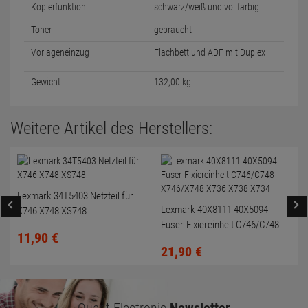
Kopierfunktion
schwarz/weiß und vollfarbig
Toner
gebraucht
Vorlageneinzug
Flachbett und ADF mit Duplex
Gewicht
132,00 kg
Weitere Artikel des Herstellers:
Lexmark 34T5403 Netzteil für
Lexmark 40X8111 40X5094
X746 X748 XS748
Fuser-Fixiereinheit C746/C748
11,
90
€
X746/X748 X736 X738 X734
21,
90
€