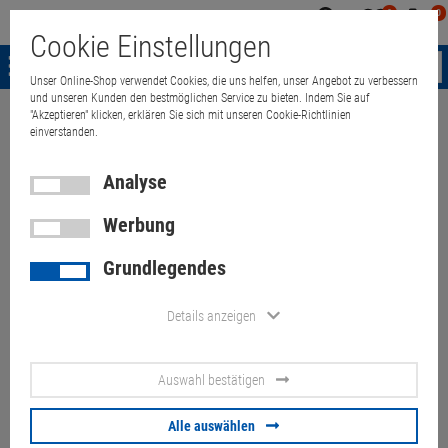
0
0
Mein
Merkzettel
Warenk
Cookie Einstellungen
Konto
aufklappen
aufkla
Menü
Unser Online-Shop verwendet Cookies, die uns helfen, unser Angebot zu verbessern
und unseren Kunden den bestmöglichen Service zu bieten. Indem Sie auf
"Akzeptieren" klicken, erklären Sie sich mit unseren Cookie-Richtlinien
Weiter einkaufen
Quant Electronic
Lenovo Thinkcentre M715q AMD R
einverstanden.
Analyse
Werbung
Lenovo Thinkcentre M715q
Grundlegendes
AMD Ryzen 5 Pro 2400GE 8GB
256GB NVME (Lüfter defekt)
Details anzeigen
Artikel-Nummer:
10069899
Auswahl bestätigen
86,
00
€
Alle auswählen
Versand ab
9,
00
€
inkl. MwSt.