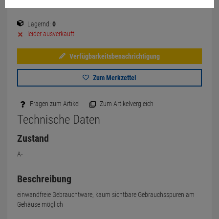
Lagernd:
0
leider ausverkauft
Verfügbarkeitsbenachrichtigung
Zum Merkzettel
Fragen zum Artikel
Zum Artikelvergleich
Technische Daten
Zustand
A-
Beschreibung
einwandfreie Gebrauchtware, kaum sichtbare Gebrauchsspuren am
Gehäuse möglich