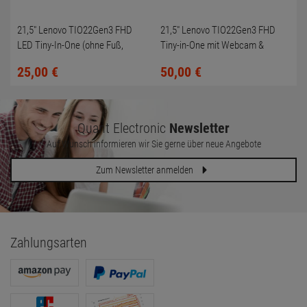
21,5" Lenovo TIO22Gen3 FHD
21,5" Lenovo TIO22Gen3 FHD
LED Tiny-In-One (ohne Fuß,
Tiny-in-One mit Webcam &
Kratzer + toter Pixel)
Soundbar (ohne Fuß)
25,
00
€
50,
00
€
Quant Electronic
Newsletter
Auf Wunsch informieren wir Sie gerne über neue Angebote
Zum Newsletter anmelden
Zahlungsarten