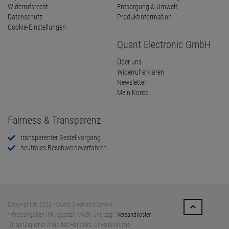
Widerrufsrecht
Entsorgung & Umwelt
Datenschutz
Produktinformation
Cookie-Einstellungen
Quant Electronic GmbH
Über uns
Widerruf erklären
Newsletter
Mein Konto
Fairness & Transparenz
transparenter Bestellvorgang
neutrales Beschwerdeverfahren
Copyright © 2022 - Quant Electronic GmbH
* Preisangaben inkl. gesetzl. MwSt. und zzgl.
Versandkosten
1
Ursprünglicher Preis des Händlers, Unverbindliche