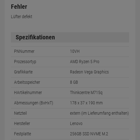
Fehler
Lüfter defekt
Spezifikationen
PNNummer
10VH
Prozessortyp
AMD Ryzen 5 Pro
Grafikkarte
Radeon Vega Graphics
Arbeitsspeicher
8 GB
HArtikelnummer
Thinkcentre M715q
Abmessungen (BxHxT)
178 x 37 x 190 mm
Netzteil
extern (im Lieferumfang enthalten)
Hersteller
Lenovo
Festplatte
256GB SSD NVME M.2