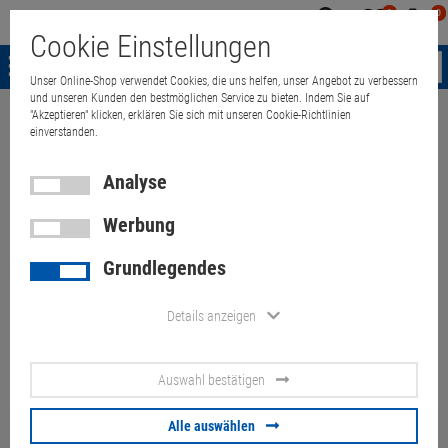
0
0
Mein
Merkzettel
Warenk
Cookie Einstellungen
Konto
aufklappen
aufkla
Menü
Unser Online-Shop verwendet Cookies, die uns helfen, unser Angebot zu verbessern
und unseren Kunden den bestmöglichen Service zu bieten. Indem Sie auf
"Akzeptieren" klicken, erklären Sie sich mit unseren Cookie-Richtlinien
Weiter einkaufen
Quant Electronic
Lenovo ThinkCentre E73 SFF Core
einverstanden.
Analyse
Werbung
Lenovo ThinkCentre E73 SFF
Grundlegendes
Core i5 4430S @ 2,7GHz 4GB
256GB SSD DVDRW Office PC
Details anzeigen
Artikel-Nummer:
10060717
Auswahl bestätigen
71,
10
€
Alle auswählen
Versand ab
9,
00
€
inkl. MwSt.