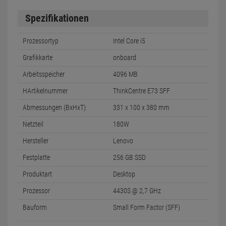
Spezifikationen
Prozessortyp
Intel Core i5
Grafikkarte
onboard
Arbeitsspeicher
4096 MB
HArtikelnummer
ThinkCentre E73 SFF
Abmessungen (BxHxT)
331 x 100 x 380 mm
Netzteil
180W
Hersteller
Lenovo
Festplatte
256 GB SSD
Produktart
Desktop
Prozessor
4430S @ 2,7 GHz
Bauform
Small Form Factor (SFF)