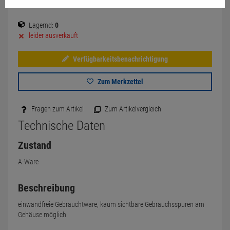
Lagernd:
0
leider ausverkauft
Verfügbarkeitsbenachrichtigung
Zum Merkzettel
Fragen zum Artikel
Zum Artikelvergleich
Technische Daten
Zustand
A-Ware
Beschreibung
einwandfreie Gebrauchtware, kaum sichtbare Gebrauchsspuren am
Gehäuse möglich