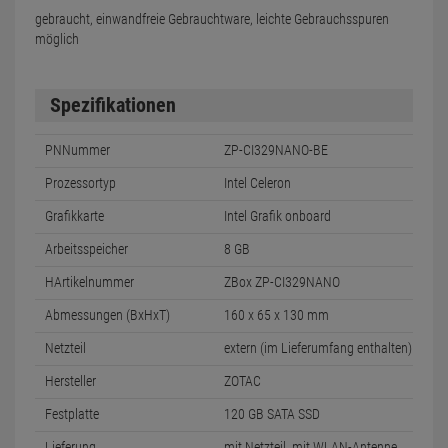
gebraucht, einwandfreie Gebrauchtware, leichte Gebrauchsspuren
möglich
Spezifikationen
PNNummer
ZP-CI329NANO-BE
Prozessortyp
Intel Celeron
Grafikkarte
Intel Grafik onboard
Arbeitsspeicher
8 GB
HArtikelnummer
ZBox ZP-CI329NANO
Abmessungen (BxHxT)
160 x 65 x 130 mm
Netzteil
extern (im Lieferumfang enthalten)
Hersteller
ZOTAC
Festplatte
120 GB SATA SSD
Lieferung
mit Netzteil, mit WLAN-Antenne