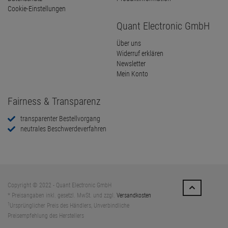
Cookie-Einstellungen
Quant Electronic GmbH
Über uns
Widerruf erklären
Newsletter
Mein Konto
Fairness & Transparenz
transparenter Bestellvorgang
neutrales Beschwerdeverfahren
Copyright © 2022 - Quant Electronic GmbH
* Preisangaben inkl. gesetzl. MwSt. und zzgl.
Versandkosten
1
Ursprünglicher Preis des Händlers, Unverbindliche
Preisempfehlung des Herstellers