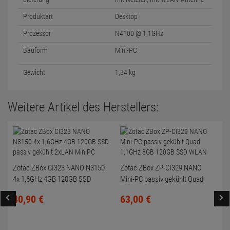
Produktart
Desktop
Prozessor
N4100 @ 1,1GHz
Bauform
Mini-PC
Gewicht
1,34 kg
Weitere Artikel des Herstellers:
Zotac ZBox CI323 NANO N3150
Zotac ZBox ZP-CI329 NANO
4x 1,6GHz 4GB 120GB SSD
Mini-PC passiv gekühlt Quad
passiv gekühlt 2xLAN MiniPC
1,1GHz 8GB 120GB SSD WLAN
40,
90
€
63,
00
€