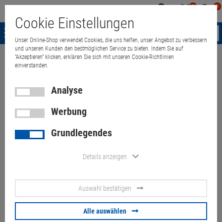
0
0
Mein
Merkzettel
Warenk
Cookie Einstellungen
Konto
aufklappen
aufkla
Menü
Unser Online-Shop verwendet Cookies, die uns helfen, unser Angebot zu verbessern
und unseren Kunden den bestmöglichen Service zu bieten. Indem Sie auf
"Akzeptieren" klicken, erklären Sie sich mit unseren Cookie-Richtlinien
Weiter einkaufen
Quant Electronic
Computer
PCs Core 2 Quad
einverstanden.
Analyse
Werbung
Zotac ZBox ZP-CI329 NANO
Grundlegendes
Mini-PC passiv gekühlt Quad
1,1GHz 8GB 120GB SSD WLAN
Details anzeigen
Artikel-Nummer:
10073933
Auswahl bestätigen
63,
00
€
Alle auswählen
Versand ab
6,
00
€
inkl. MwSt.