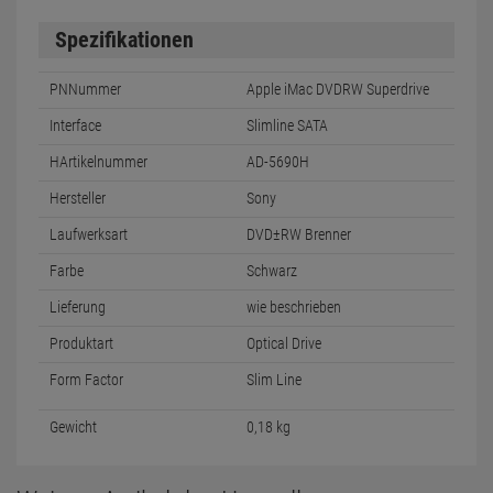
Spezifikationen
PNNummer
Apple iMac DVDRW Superdrive
Interface
Slimline SATA
HArtikelnummer
AD-5690H
Hersteller
Sony
Laufwerksart
DVD±RW Brenner
Farbe
Schwarz
Lieferung
wie beschrieben
Produktart
Optical Drive
Form Factor
Slim Line
Gewicht
0,18 kg