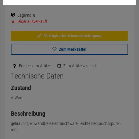
Lagernd:
0
leider ausverkauft
Verfügbarkeitsbenachrichtigung
Zum Merkzettel
Fragen zum Artikel
Zum Artikelvergleich
Technische Daten
Zustand
A-Ware
Beschreibung
gebraucht, einwandfreie Gebrauchtware, leichte Gebrauchsspuren
möglich