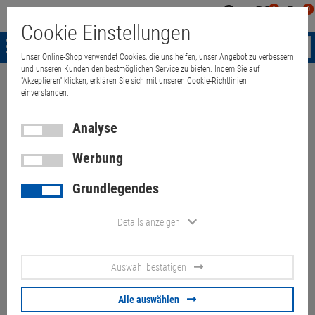
0
0
Mein
Merkzettel
Warenk
Cookie Einstellungen
Konto
aufklappen
aufkla
Menü
Unser Online-Shop verwendet Cookies, die uns helfen, unser Angebot zu verbessern
und unseren Kunden den bestmöglichen Service zu bieten. Indem Sie auf
"Akzeptieren" klicken, erklären Sie sich mit unseren Cookie-Richtlinien
Weiter einkaufen
Quant Electronic
Apple iMac DVDRW Superdrive A1
einverstanden.
Analyse
Werbung
Apple iMac DVDRW Superdrive
Grundlegendes
A1311 A1312 Sony AD-5690H
DVD Brenner Slimline SATA
Details anzeigen
Artikel-Nummer:
10060176
Auswahl bestätigen
16,
90
€
Alle auswählen
Versand ab
6,
00
€
inkl. MwSt.