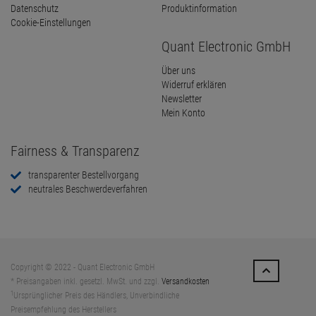
Datenschutz
Produktinformation
Cookie-Einstellungen
Quant Electronic GmbH
Über uns
Widerruf erklären
Newsletter
Mein Konto
Fairness & Transparenz
transparenter Bestellvorgang
neutrales Beschwerdeverfahren
Copyright © 2022 - Quant Electronic GmbH
* Preisangaben inkl. gesetzl. MwSt. und zzgl.
Versandkosten
1
Ursprünglicher Preis des Händlers, Unverbindliche
Preisempfehlung des Herstellers