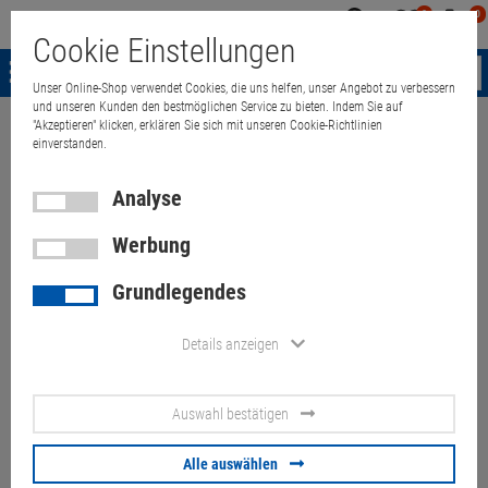
0
0
Mein
Merkzettel
Warenk
Cookie Einstellungen
Konto
aufklappen
aufkla
Menü
Unser Online-Shop verwendet Cookies, die uns helfen, unser Angebot zu verbessern
und unseren Kunden den bestmöglichen Service zu bieten. Indem Sie auf
"Akzeptieren" klicken, erklären Sie sich mit unseren Cookie-Richtlinien
Weiter einkaufen
Quant Electronic
Computer
PC-Zubehör
Kabe
einverstanden.
Analyse
Diverse DMS-59 to 2x DVI Y-
Werbung
Kabel Adapterkabel
Grundlegendes
Artikel-Nummer:
10022768
Details anzeigen
4,
40
€
Auswahl bestätigen
Versand ab
6,
00
€
inkl. MwSt.
Alle auswählen