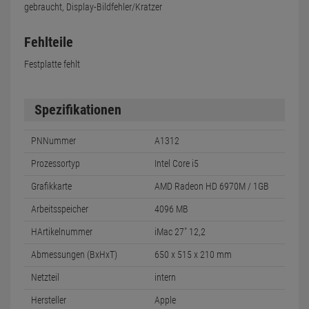
gebraucht, Display-Bildfehler/Kratzer
Fehlteile
Festplatte fehlt
Spezifikationen
PNNummer
A1312
Prozessortyp
Intel Core i5
Grafikkarte
AMD Radeon HD 6970M / 1GB
Arbeitsspeicher
4096 MB
HArtikelnummer
iMac 27" 12,2
Abmessungen (BxHxT)
650 x 515 x 210 mm
Netzteil
intern
Hersteller
Apple