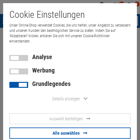
0
0
Mein
Merkzettel
Warenk
Cookie Einstellungen
Konto
aufklappen
aufkla
Menü
Unser Online-Shop verwendet Cookies, die uns helfen, unser Angebot zu verbessern
und unseren Kunden den bestmöglichen Service zu bieten. Indem Sie auf
"Akzeptieren" klicken, erklären Sie sich mit unseren Cookie-Richtlinien
Weiter einkaufen
Quant Electronic
Apple iMac 27" 12,2 Core i5 2400
einverstanden.
Analyse
Werbung
Apple iMac 27" 12,2 Core i5
Grundlegendes
2400 @ 3,1GHz 4GB DVDRW
ohne HDD B- Ware Mid 2011
Details anzeigen
Artikel-Nummer:
10057176
Auswahl bestätigen
Display-Bildfehler/Kratzer, ohne Betriebssystem,
Festplatte/Festplattenrahmen fehlen
Alle auswählen