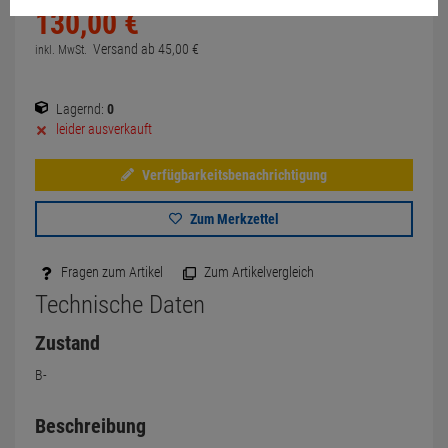
130,
00
€
Versand ab
45,
00
€
inkl. MwSt.
Lagernd:
0
leider ausverkauft
Verfügbarkeitsbenachrichtigung
Zum Merkzettel
Fragen zum Artikel
Zum Artikelvergleich
Technische Daten
Zustand
B-
Beschreibung