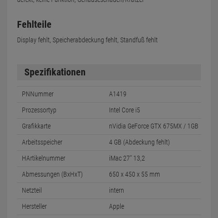
Fehlteile
Display fehlt, Speicherabdeckung fehlt, Standfuß fehlt
Spezifikationen
PNNummer
A1419
Prozessortyp
Intel Core i5
Grafikkarte
nVidia GeForce GTX 675MX / 1GB
Arbeitsspeicher
4 GB (Abdeckung fehlt)
HArtikelnummer
iMac 27" 13,2
Abmessungen (BxHxT)
650 x 450 x 55 mm
Netzteil
intern
Hersteller
Apple