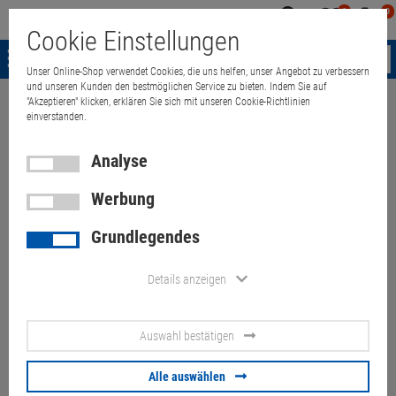
0
0
Mein
Merkzettel
Warenk
Cookie Einstellungen
Konto
aufklappen
aufkla
Menü
Unser Online-Shop verwendet Cookies, die uns helfen, unser Angebot zu verbessern
und unseren Kunden den bestmöglichen Service zu bieten. Indem Sie auf
"Akzeptieren" klicken, erklären Sie sich mit unseren Cookie-Richtlinien
Weiter einkaufen
Quant Electronic
Computer
Apple Computer
A
einverstanden.
Analyse
Apple iMac 27" 13,2 Late 2012
Werbung
defekt für Bastler keine
Grundlegendes
Funktion
Details anzeigen
Artikel-Nummer:
10061805
Auswahl bestätigen
50,
00
€
Versand ab
9,
00
€
inkl. MwSt.
Alle auswählen