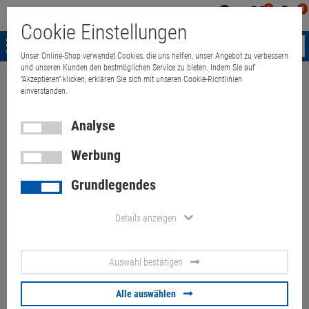
0
0
Mein
Merkzettel
Warenk
Cookie Einstellungen
Konto
aufklappen
aufkla
Menü
Unser Online-Shop verwendet Cookies, die uns helfen, unser Angebot zu verbessern
und unseren Kunden den bestmöglichen Service zu bieten. Indem Sie auf
"Akzeptieren" klicken, erklären Sie sich mit unseren Cookie-Richtlinien
Weiter einkaufen
Quant Electronic
Apple iMac 27" 11,1 Quad Core i7
einverstanden.
Analyse
Werbung
Apple iMac 27" 11,1 Quad Core
Grundlegendes
i7 860 @ 2,8GHz 4GB ohne
HDD/Glas B- Ware Late 2009
Details anzeigen
Artikel-Nummer:
10057656
Auswahl bestätigen
Display-Bildfehler/Kratzer, Glasscheibe fehlt, ohne Betriebssystem,
Festplatte/Festplattenrahmen fehlen
Alle auswählen