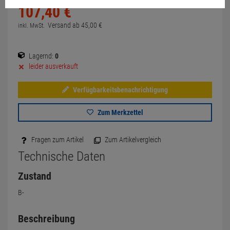
107,
40
€
Versand ab
45,
00
€
inkl. MwSt.
Lagernd:
0
leider ausverkauft
Verfügbarkeitsbenachrichtigung
Zum Merkzettel
Fragen zum Artikel
Zum Artikelvergleich
Technische Daten
Zustand
B-
Beschreibung