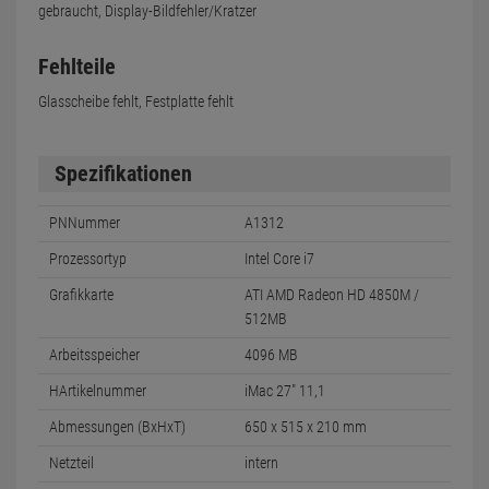
gebraucht, Display-Bildfehler/Kratzer
Fehlteile
Glasscheibe fehlt, Festplatte fehlt
Spezifikationen
PNNummer
A1312
Prozessortyp
Intel Core i7
Grafikkarte
ATI AMD Radeon HD 4850M /
512MB
Arbeitsspeicher
4096 MB
HArtikelnummer
iMac 27" 11,1
Abmessungen (BxHxT)
650 x 515 x 210 mm
Netzteil
intern