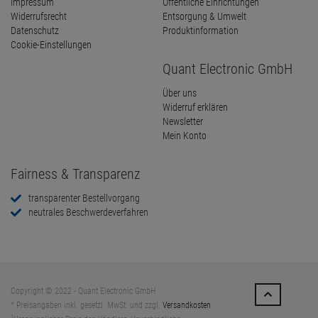
Impressum
Öffentliche Einrichtungen
Widerrufsrecht
Entsorgung & Umwelt
Datenschutz
Produktinformation
Cookie-Einstellungen
Quant Electronic GmbH
Über uns
Widerruf erklären
Newsletter
Mein Konto
Fairness & Transparenz
transparenter Bestellvorgang
neutrales Beschwerdeverfahren
Copyright © 2022 - Quant Electronic GmbH
* Preisangaben inkl. gesetzl. MwSt. und zzgl.
Versandkosten
1