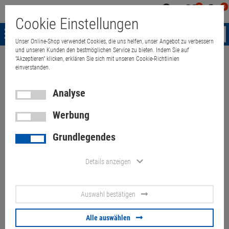
0
0
Mein
Merkzettel
Warenk
Cookie Einstellungen
Konto
aufklappen
aufkla
Menü
Unser Online-Shop verwendet Cookies, die uns helfen, unser Angebot zu verbessern
und unseren Kunden den bestmöglichen Service zu bieten. Indem Sie auf
"Akzeptieren" klicken, erklären Sie sich mit unseren Cookie-Richtlinien
Weiter einkaufen
Quant Electronic
Apple iMac 27" 11,1 Core i5 750 
einverstanden.
Analyse
Werbung
Apple iMac 27" 11,1 Core i5
Grundlegendes
750 @ 2,66GHz 4GB ohne
HDD/Glas/Grafik B- Ware Late
Details anzeigen
2009
Auswahl bestätigen
Artikel-Nummer:
10057509
Kratzer am Gehäuse, Glasscheibe fehlt, Grafikkarte fehlt, WLAN Karte
Alle auswählen
fehlt, ohne Betriebssystem, Festplatte/Festplattenrahmen fehlen