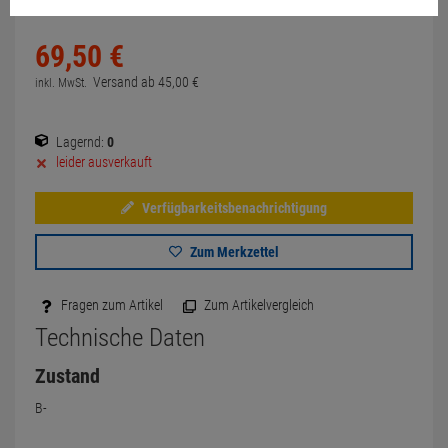
69,
50
€
Versand ab
45,
00
€
inkl. MwSt.
Lagernd:
0
leider ausverkauft
Verfügbarkeitsbenachrichtigung
Zum Merkzettel
Fragen zum Artikel
Zum Artikelvergleich
Technische Daten
Zustand
B-