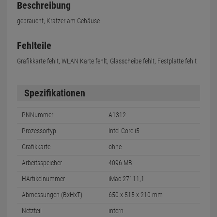
Beschreibung
gebraucht, Kratzer am Gehäuse
Fehlteile
Grafikkarte fehlt, WLAN Karte fehlt, Glasscheibe fehlt, Festplatte fehlt
Spezifikationen
PNNummer
A1312
Prozessortyp
Intel Core i5
Grafikkarte
ohne
Arbeitsspeicher
4096 MB
HArtikelnummer
iMac 27" 11,1
Abmessungen (BxHxT)
650 x 515 x 210 mm
Netzteil
intern