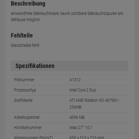
Beschreibung
einwandfreie Gebrauchtware, kaum sichtbare Gebrauchsspuren am
Gehäuse möglich
Fehlteile
Glasscheibe fehlt
Spezifikationen
PNNummer
A1312
Prozessortyp
Intel Core 2 Duo
Grafikkarte
ATI AMD Radeon HD 4670M /
256MB
Arbeitsspeicher
4096 MB
HArtikelnummer
iMac 27" 10,1
Abmessungen (BxHxT)
650 x 515 x 210 mm