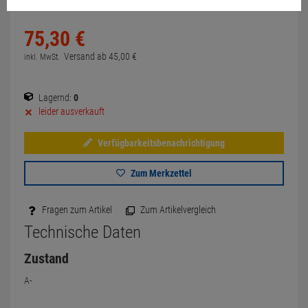
75,
30
€
Versand ab
45,
00
€
inkl. MwSt.
Lagernd:
0
leider ausverkauft
Verfügbarkeitsbenachrichtigung
Zum Merkzettel
Fragen zum Artikel
Zum Artikelvergleich
Technische Daten
Zustand
A-