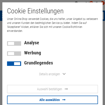
0
0
Mein
Merkzettel
Warenk
Cookie Einstellungen
Konto
aufklappen
aufkla
Menü
Unser Online-Shop verwendet Cookies, die uns helfen, unser Angebot zu verbessern
und unseren Kunden den bestmöglichen Service zu bieten. Indem Sie auf
"Akzeptieren" klicken, erklären Sie sich mit unseren Cookie-Richtlinien
Weiter einkaufen
Quant Electronic
Apple iMac 27" 10,1 Core 2 Duo 
einverstanden.
Analyse
Werbung
Apple iMac 27" 10,1 Core 2
Grundlegendes
Duo E7600 @ 3,06GHz 4GB
ohne HDD/Glasscheibe Late
Details anzeigen
2009
Auswahl bestätigen
Artikel-Nummer:
10057167
Glasscheibe fehlt, ohne Betriebssystem,
Alle auswählen
Festplatte/Festplattenrahmen fehlen