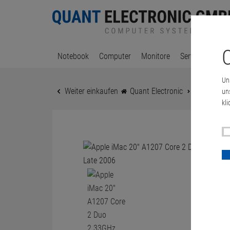
C
Notebook
Computer
Monitore
Server & Works
Un
Weiter einkaufen
Quant Electronic
Apple iMa
un
kli