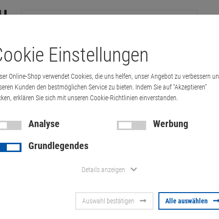
ookie Einstellungen
tation
Drucker & Kopierer
Kabel
Multimedia & HDTV
Handy & 
ser Online-Shop verwendet Cookies, die uns helfen, unser Angebot zu verbessern u
c 20" A1207 Core 2 Duo 2.33GHz 2GB DVDRW…
seren Kunden den bestmöglichen Service zu bieten. Indem Sie auf "Akzeptieren"
cken, erklären Sie sich mit unseren Cookie-Richtlinien einverstanden.
Analyse
Werbung
Apple iMac 2
Grundlegendes
Duo 2.33GH
Details anzeigen
ohne HDD C-
Auswahl bestätigen
Alle auswählen
Artikel-Nummer:
10059149