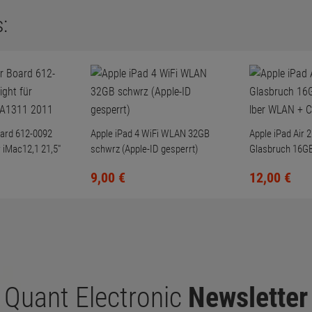
:
oard 612-0092
Apple iPad 4 WiFi WLAN 32GB
Apple iPad Air 
r iMac12,1 21,5"
schwrz (Apple-ID gesperrt)
Glasbruch 16GB
WLAN + Cellula
9,
00
€
12,
00
€
Quant Electronic
Newsletter