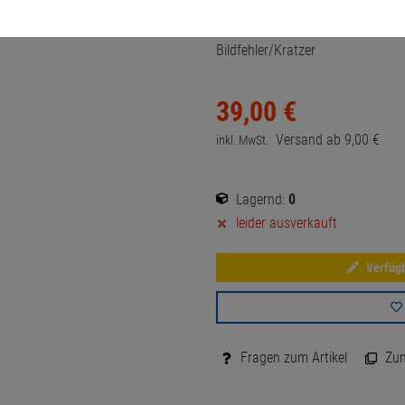
ohne Festplatte (HDD-Rahmen/Abd
Bildfehler/Kratzer
39,
00
€
Versand ab
9,
00
€
inkl. MwSt.
Lagernd:
0
leider ausverkauft
Verfügb
Fragen zum Artikel
Zum 