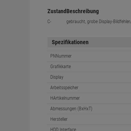
Zustand
Beschreibung
C-
gebraucht, grobe Display-Bildfehler
Spezifikationen
PNNummer
Grafikkarte
Display
Arbeitsspeicher
HArtikelnummer
Abmessungen (BxHxT)
Hersteller
HDD Interface