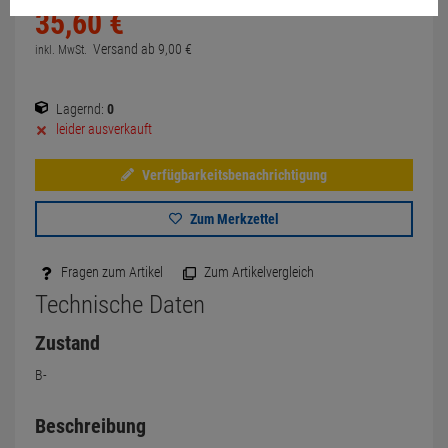
35,
60
€
Versand ab
9,
00
€
inkl. MwSt.
Lagernd:
0
leider ausverkauft
Verfügbarkeitsbenachrichtigung
Zum Merkzettel
Fragen zum Artikel
Zum Artikelvergleich
Technische Daten
Zustand
B-
Beschreibung