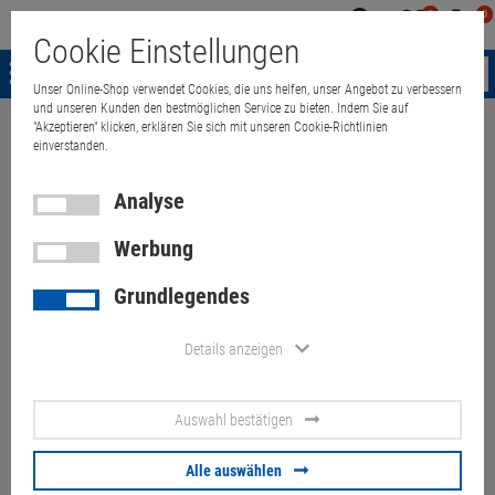
0
0
Mein
Merkzettel
Warenk
Cookie Einstellungen
Konto
aufklappen
aufkla
Menü
Unser Online-Shop verwendet Cookies, die uns helfen, unser Angebot zu verbessern
und unseren Kunden den bestmöglichen Service zu bieten. Indem Sie auf
"Akzeptieren" klicken, erklären Sie sich mit unseren Cookie-Richtlinien
Weiter einkaufen
Quant Electronic
Apple iMac 20" 7,1 Core 2 Duo T7
einverstanden.
Analyse
Werbung
Apple iMac 20" 7,1 Core 2 Duo
Grundlegendes
T7700 @ 2,4GHz 2GB o hne
HDD/Rahmen Mid 2007 B-Ware
Details anzeigen
Artikel-Nummer:
10057760
Auswahl bestätigen
ohne Festplatte (HDD-Rahmen fehlt), RAM Abdeckung fehlt, Display-
Bildfehler/Kratzer
Alle auswählen