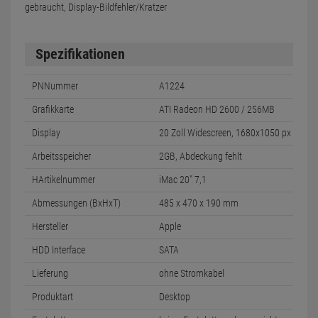
gebraucht, Display-Bildfehler/Kratzer
Spezifikationen
PNNummer
A1224
Grafikkarte
ATI Radeon HD 2600 / 256MB
Display
20 Zoll Widescreen, 1680x1050 px
Arbeitsspeicher
2GB, Abdeckung fehlt
HArtikelnummer
iMac 20" 7,1
Abmessungen (BxHxT)
485 x 470 x 190 mm
Hersteller
Apple
HDD Interface
SATA
Lieferung
ohne Stromkabel
Produktart
Desktop